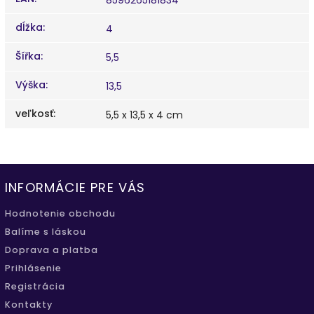
dĺžka
:
4
Šířka
:
5,5
Výška
:
13,5
veľkosť
:
5,5 x 13,5 x 4 cm
INFORMÁCIE PRE VÁS
Hodnotenie obchodu
Balíme s láskou
Doprava a platba
Prihlásenie
Registrácia
Kontakty