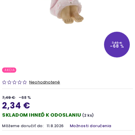
7,49 €
–68 %
AKCIA
Neohodnotené
7,49 €
–68 %
2,34 €
SKLADOM IHNEĎ K ODOSLANIU
(2 ks)
Môžeme doručiť do:
11.8.2026
Možnosti doručenia