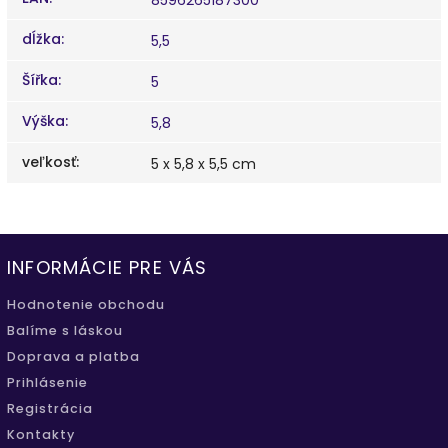
dĺžka
:
5,5
Šířka
:
5
Výška
:
5,8
veľkosť
:
5 x 5,8 x 5,5 cm
INFORMÁCIE PRE VÁS
Hodnotenie obchodu
Balíme s láskou
Doprava a platba
Prihlásenie
Registrácia
Kontakty