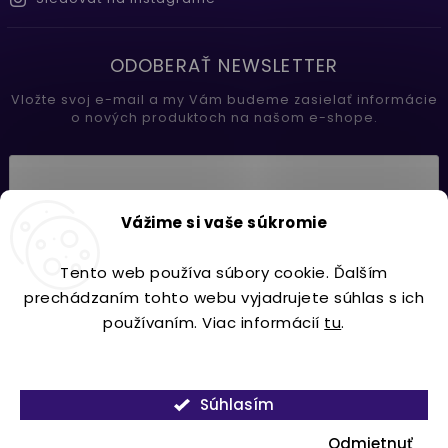
ODOBERAŤ NEWSLETTER
Vložte svoj e-mail a my Vám budeme zasielať informácie
o nových produktoch na našom e-shope.
Vložením e-mailu súhlasíte s
Vážime si vaše súkromie
podmienkami ochrany osobných údajov
Tento web používa súbory cookie. Ďalším
Prihlásiť sa
prechádzaním tohto webu vyjadrujete súhlas s ich
používaním. Viac informácií
tu
.
Nastavenie
Copyright 2026
Lavdecor.sk
. Všetky práva vyhradené.
Súhlasím
Vytvořil
Shoptet
| Design
Shoptak.cz.
Odmietnuť