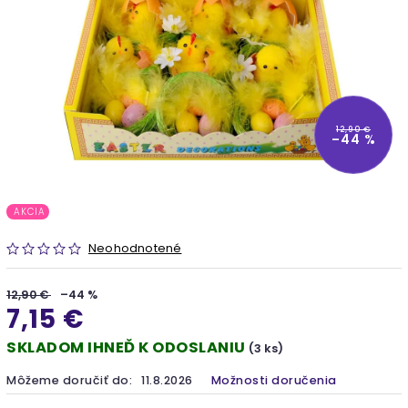
12,90 €
–44 %
AKCIA
Neohodnotené
12,90 €
–44 %
7,15 €
SKLADOM IHNEĎ K ODOSLANIU
(3 ks)
Môžeme doručiť do:
11.8.2026
Možnosti doručenia