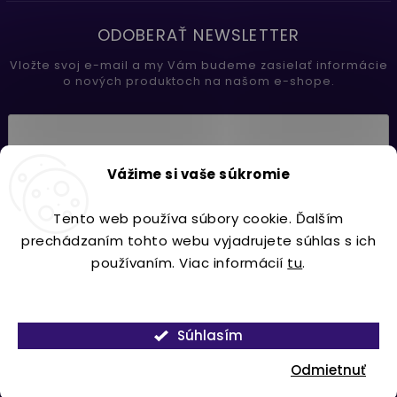
ODOBERAŤ NEWSLETTER
Vložte svoj e-mail a my Vám budeme zasielať informácie
o nových produktoch na našom e-shope.
Vložením e-mailu súhlasíte s
Vážime si vaše súkromie
podmienkami ochrany osobných údajov
Tento web používa súbory cookie. Ďalším
Prihlásiť sa
prechádzaním tohto webu vyjadrujete súhlas s ich
používaním. Viac informácií
tu
.
Nastavenie
Copyright 2026
Lavdecor.sk
. Všetky práva vyhradené.
Súhlasím
Vytvořil
Shoptet
| Design
Shoptak.cz.
Odmietnuť