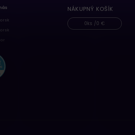
 nás
NÁKUPNÝ KOŠÍK
orsk
0
ks /
0 €
orsk
or