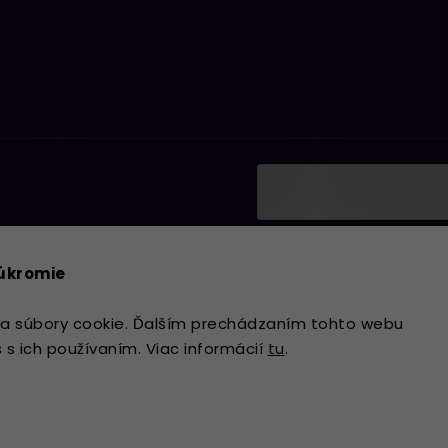
Vložením e-mailu súhlasí
ať informácie o nových
podmienkami ochrany os
súkromie
Prihlásiť sa
a súbory cookie. Ďalším prechádzaním tohto webu
s s ich používaním. Viac informácií
tu
.
Copyright 2026
Lavdecor.sk
. Všetky 