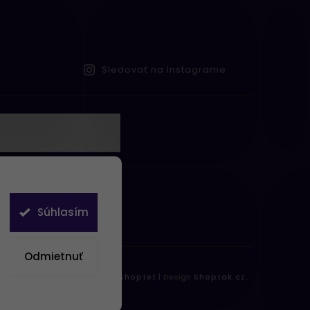
Sledovať na Instagrame
te s
obných údajov
Súhlasím
Odmietnuť
práva vyhradené.
Vytvořil
Shoptet
| Design
Shoptak.cz.