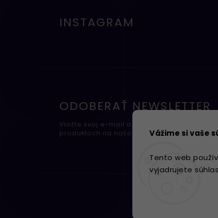
INSTAGRAM
ODOBERAŤ NEWSLETTER
Vložte svoj e-mail a my Vám budeme zasiel
Vážime si vaše 
produktoch na našom e-shope.
Tento web použív
vyjadrujete súhla
Nastavenie