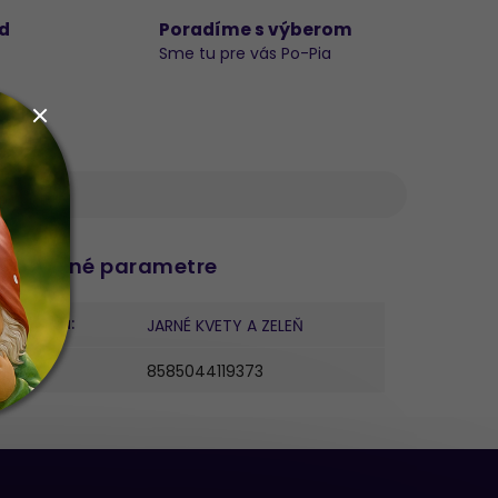
d
Poradíme s výberom
Sme tu pre vás Po-Pia
datočné parametre
ategória
:
JARNÉ KVETY A ZELEŇ
AN
:
8585044119373