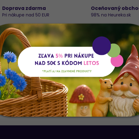
Doprava zdarma
Oceňovaný obcho
Pri nákupe nad 50 EUR
98% na Heureka.sk
a
Do
S 25FLK0714 BAHNIATKA BIELE 75 CM
K
E