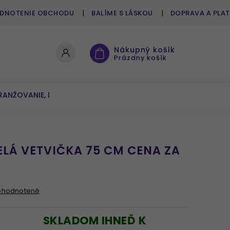
DNOTENIE OBCHODU
BALÍME S LÁSKOU
DOPRAVA A PLA
Nákupný košík
Prázdny košík
RANŽOVANIE, DEKOROVANIE
UMELÉ KVETY A ZELEŇ
LÁ VETVIČKA 75 CM CENA ZA
ohodnotené
SKLADOM IHNEĎ K