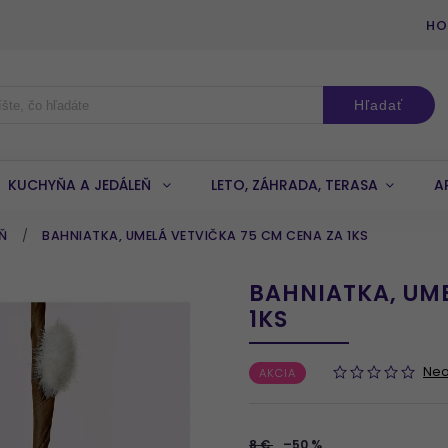
HO
Hľadať
KUCHYŇA A JEDÁLEŇ
LETO, ZÁHRADA, TERASA
A
EŇ
/
BAHNIATKA, UMELÁ VETVIČKA 75 CM CENA ZA 1KS
BAHNIATKA, UME
1KS
Ne
AKCIA
8 €
–50 %