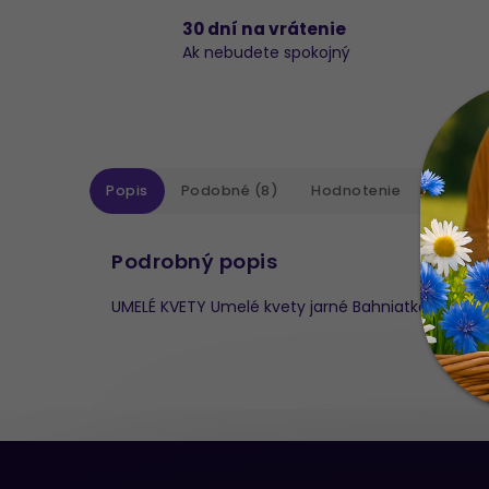
30 dní na vrátenie
Ak nebudete spokojný
Popis
Podobné (8)
Hodnotenie
Diskusi
Podrobný popis
UMELÉ KVETY Umelé kvety jarné Bahniatka, vŕba K