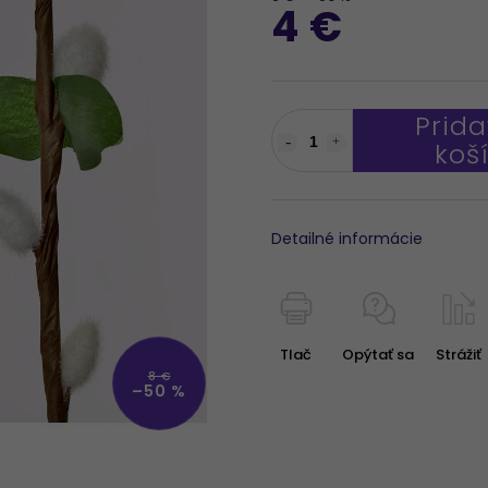
4 €
Prida
koš
Detailné informácie
Tlač
Opýtať sa
Strážiť
8 €
–50 %