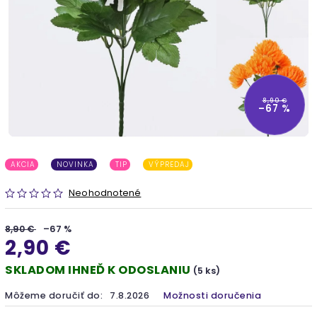
8,90 €
–67 %
AKCIA
NOVINKA
TIP
VÝPREDAJ
Neohodnotené
8,90 €
–67 %
2,90 €
SKLADOM IHNEĎ K ODOSLANIU
(5 ks)
Môžeme doručiť do:
7.8.2026
Možnosti doručenia