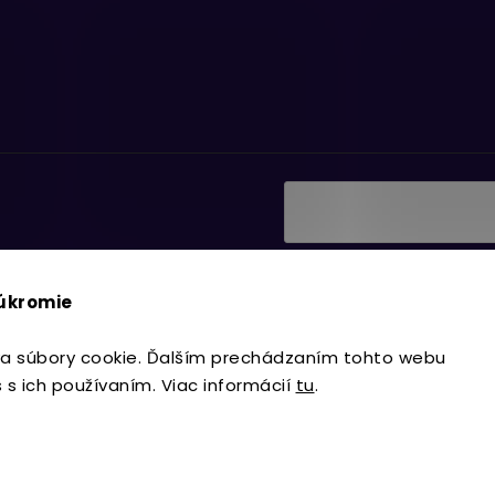
Vložením e-mailu súhlasí
ať informácie o nových
podmienkami ochrany os
súkromie
Prihlásiť sa
a súbory cookie. Ďalším prechádzaním tohto webu
s s ich používaním. Viac informácií
tu
.
Copyright 2026
Lavdecor.sk
. Všetky 