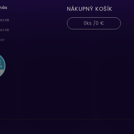
 nás
NÁKUPNÝ KOŠÍK
orsk
0
ks /
0 €
orsk
or