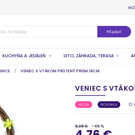
HO
Hľadať
KUCHYŇA A JEDÁLEŇ
LETO, ZÁHRADA, TERASA
A
VENCE
/
VENIEC S VTÁKOM PRÚTENÝ PRIEM.18CM
VENIEC S VTÁKO
AKCIA
NOVINKA
9,39 €
–49 %
4,76 €