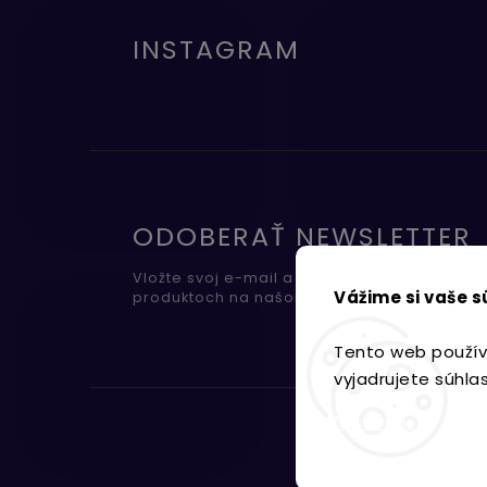
INSTAGRAM
ODOBERAŤ NEWSLETTER
Vložte svoj e-mail a my Vám budeme zasiel
Vážime si vaše 
produktoch na našom e-shope.
Tento web použív
vyjadrujete súhla
Nastavenie