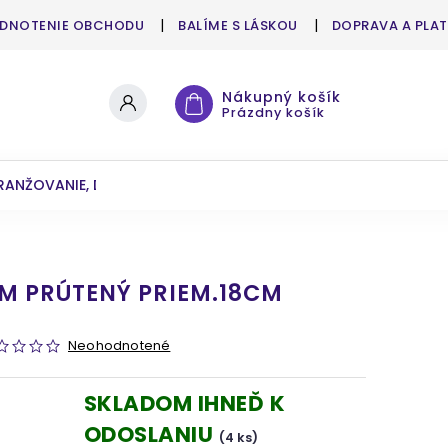
DNOTENIE OBCHODU
BALÍME S LÁSKOU
DOPRAVA A PLA
Nákupný košík
Prázdny košík
RANŽOVANIE, DEKOROVANIE
UMELÉ KVETY A ZELEŇ
M PRÚTENÝ PRIEM.18CM
Neohodnotené
SKLADOM IHNEĎ K
ODOSLANIU
(4 ks)