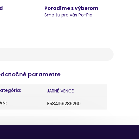
d
Poradíme s výberom
Sme tu pre vás Po-Pia
datočné parametre
ategória
:
JARNÉ VENCE
AN
:
8584159286260