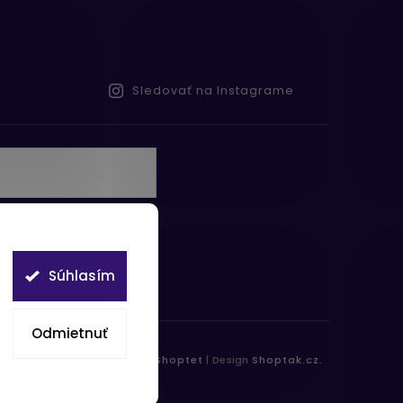
Sledovať na Instagrame
te s
obných údajov
Súhlasím
Odmietnuť
práva vyhradené.
Vytvořil
Shoptet
| Design
Shoptak.cz.