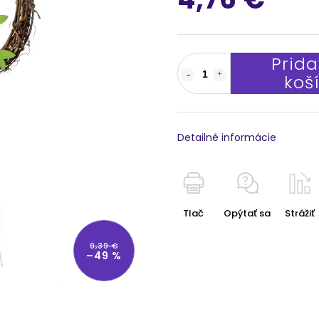
Prida
koš
Detailné informácie
Tlač
Opýtať sa
Strážiť
9,39 €
–49 %