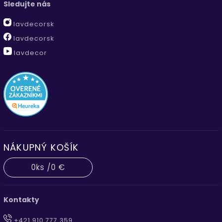
Sledujte nás
lavdecorsk
lavdecorsk
lavdecor
NÁKUPNÝ KOŠÍK
0
ks /
0 €
Kontakty
+421 910 777 359