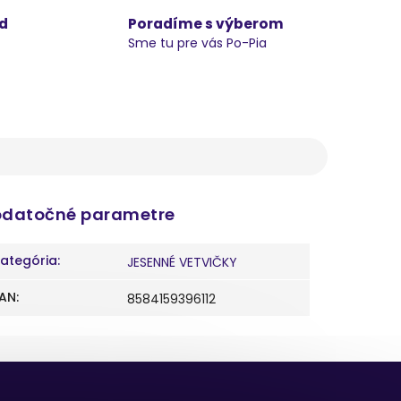
d
Poradíme s výberom
Sme tu pre vás Po-Pia
datočné parametre
ategória
:
JESENNÉ VETVIČKY
AN
:
8584159396112