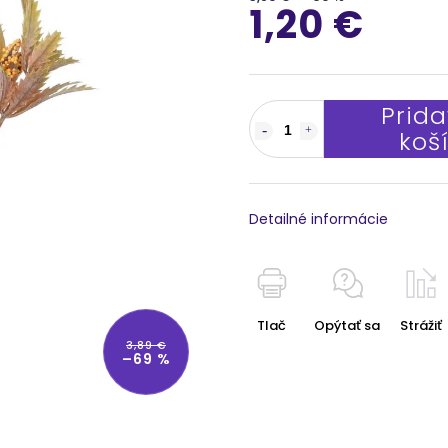
1,20 €
Prida
koš
Detailné informácie
Tlač
Opýtať sa
Strážiť
3,89 €
–69 %