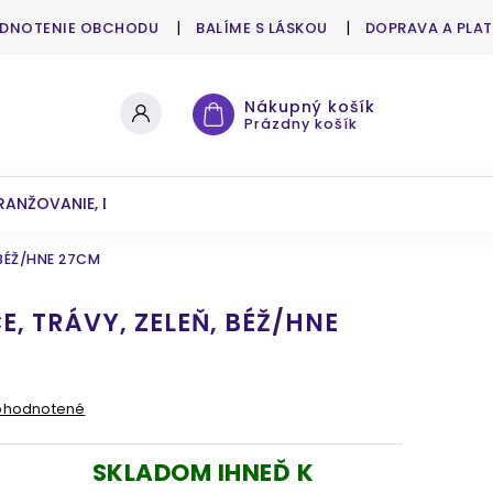
DNOTENIE OBCHODU
BALÍME S LÁSKOU
DOPRAVA A PLA
Nákupný košík
Prázdny košík
RANŽOVANIE, DEKOROVANIE
UMELÉ KVETY A ZELEŇ
 BÉŽ/HNE 27CM
E, TRÁVY, ZELEŇ, BÉŽ/HNE
ohodnotené
SKLADOM IHNEĎ K