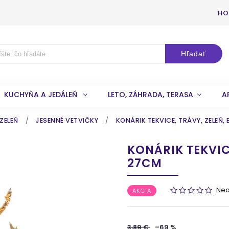
HO
Hľadať
KUCHYŇA A JEDÁLEŇ
LETO, ZÁHRADA, TERASA
A
ZELEŇ
/
JESENNÉ VETVIČKY
/
KONÁRIK TEKVICE, TRÁVY, ZELEŇ,
KONÁRIK TEKVIC
27CM
Ne
AKCIA
3,89 €
–69 %