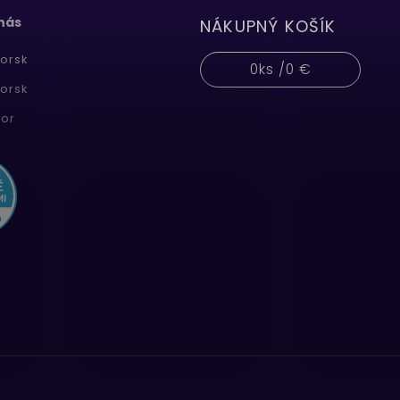
 nás
NÁKUPNÝ KOŠÍK
orsk
0
ks /
0 €
orsk
or