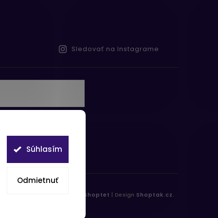
Sledovať na Instagrame
te s
obných údajov
Súhlasím
Odmietnuť
práva vyhradené.
Vytvořil
Shoptet
| Design
Shoptak.cz.