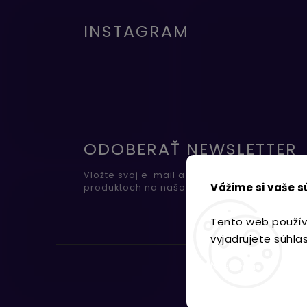
INSTAGRAM
ODOBERAŤ NEWSLETTER
Vložte svoj e-mail a my Vám budeme zasiel
Vážime si vaše 
produktoch na našom e-shope.
Tento web použív
vyjadrujete súhla
Nastavenie