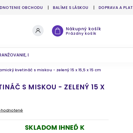
DNOTENIE OBCHODU
BALÍME S LÁSKOU
DOPRAVA A PLA
Nákupný košík
Prázdny košík
RANŽOVANIE, DEKOROVANIE
UMELÉ KVETY A ZELEŇ
amický kvetináč s miskou - zelený 15 x 15,5 x 15 cm
INÁČ S MISKOU - ZELENÝ 15 X
ohodnotené
SKLADOM IHNEĎ K