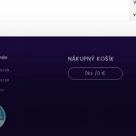
V
v
 nás
NÁKUPNÝ KOŠÍK
orsk
0
ks /
0 €
orsk
or