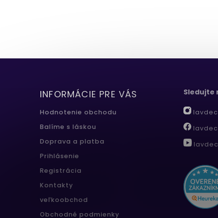
Sledujte
INFORMÁCIE PRE VÁS
lavdec
Hodnotenie obchodu
Balíme s láskou
lavdec
Doprava a platba
lavdec
Prihlásenie
Registrácia
Kontakty
veľkoobchod
Obchodné podmienky