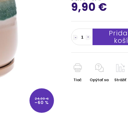
9,90 €
Prida
koš
Tlač
Opýtať sa
Strážiť
24,90 €
–60 %