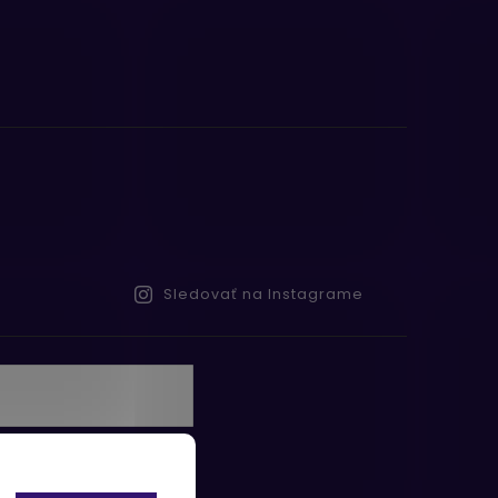
Sledovať na Instagrame
te s
obných údajov