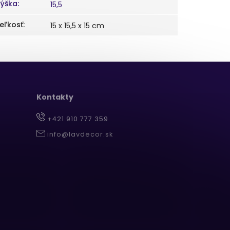
ýška
:
15,5
eľkosť
:
15 x 15,5 x 15 cm
Kontakty
+421 910 777 359
info@lavdecor.sk