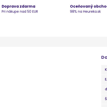
Doprava zdarma
Oceňovaný obcho
Pri nákupe nad 50 EUR
98% na Heureka.sk
Do
K
E
d
Š