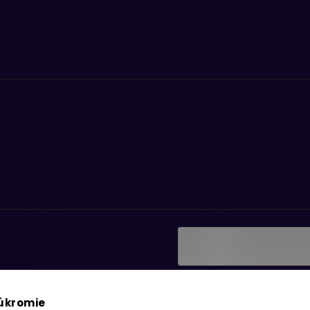
Vložením e-mailu súhlasí
ať informácie o nových
podmienkami ochrany os
súkromie