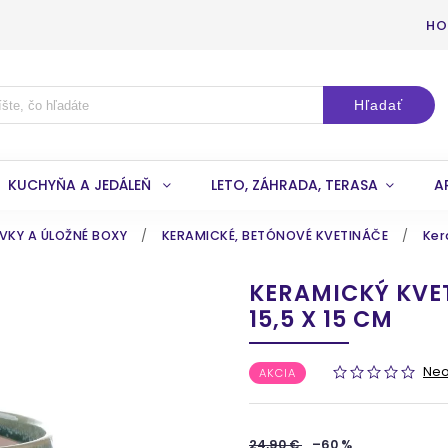
HO
Hľadať
KUCHYŇA A JEDÁLEŇ
LETO, ZÁHRADA, TERASA
A
VKY A ÚLOŽNÉ BOXY
/
KERAMICKÉ, BETÓNOVÉ KVETINÁČE
/
Ker
KERAMICKÝ KVET
15,5 X 15 CM
Ne
AKCIA
24,90 €
–60 %