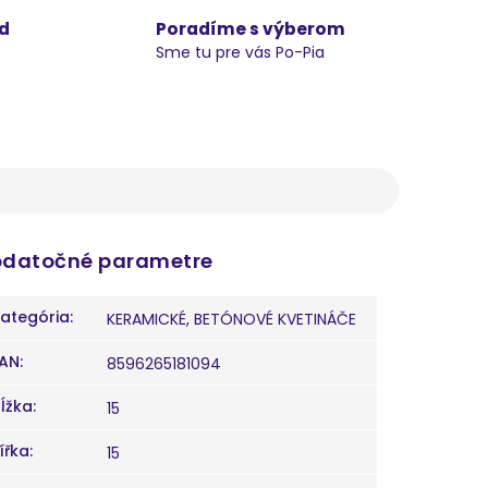
d
Poradíme s výberom
Sme tu pre vás Po-Pia
datočné parametre
ategória
:
KERAMICKÉ, BETÓNOVÉ KVETINÁČE
AN
:
8596265181094
ĺžka
:
15
ířka
:
15