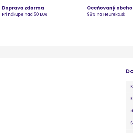
Doprava zdarma
Oceňovaný obcho
Pri nákupe nad 50 EUR
98% na Heureka.sk
Do
K
E
d
Š