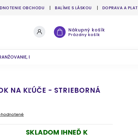
DNOTENIE OBCHODU
BALÍME S LÁSKOU
DOPRAVA A PLA
Nákupný košík
Prázdny košík
RANŽOVANIE, DEKOROVANIE
UMELÉ KVETY A ZELEŇ
OK NA KĽÚČE - STRIEBORNÁ
ohodnotené
SKLADOM IHNEĎ K