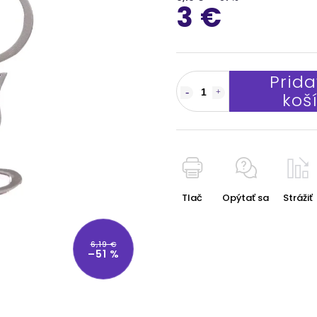
3 €
Prida
koš
Tlač
Opýtať sa
Strážiť
6,19 €
–51 %