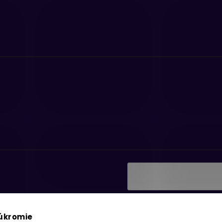
Vložením e-mailu súhlasí
ať informácie o nových
podmienkami ochrany os
súkromie