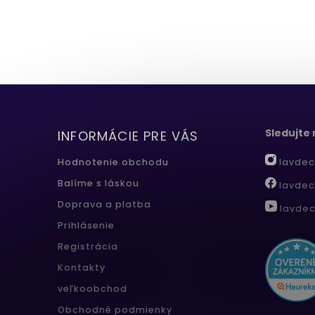
Sledujte
INFORMÁCIE PRE VÁS
lavdec
Hodnotenie obchodu
Balíme s láskou
lavdec
Doprava a platba
lavdec
Prihlásenie
Registrácia
Kontakty
veľkoobchod
Obchodné podmienky