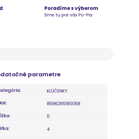
d
Poradíme s výberom
Sme tu pre vás Po-Pia
datočné parametre
ategória
:
KLÚČENKY
AN
:
8596265190058
ĺžka
:
0
ířka
:
4