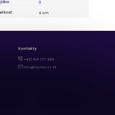
ýška
:
0
eľkosť
:
4 cm
Kontakty
+421 910 777 359
info@lavdecor.sk