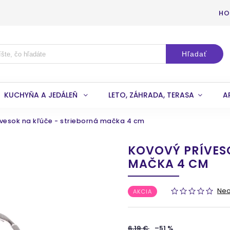
HO
Hľadať
KUCHYŇA A JEDÁLEŇ
LETO, ZÁHRADA, TERASA
A
vesok na kľúče - strieborná mačka 4 cm
KOVOVÝ PRÍVES
MAČKA 4 CM
Ne
AKCIA
6,19 €
–51 %