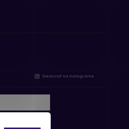
Sledovať na Instagrame
te s
obných údajov