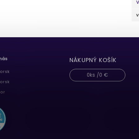
V
v
 nás
NÁKUPNÝ KOŠÍK
orsk
0
ks /
0 €
orsk
or