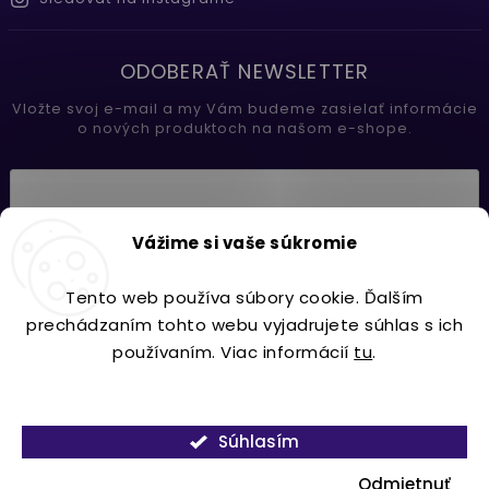
ODOBERAŤ NEWSLETTER
Vložte svoj e-mail a my Vám budeme zasielať informácie
o nových produktoch na našom e-shope.
Vložením e-mailu súhlasíte s
Vážime si vaše súkromie
podmienkami ochrany osobných údajov
Tento web používa súbory cookie. Ďalším
Prihlásiť sa
prechádzaním tohto webu vyjadrujete súhlas s ich
používaním. Viac informácií
tu
.
Nastavenie
Copyright 2026
Lavdecor.sk
. Všetky práva vyhradené.
Súhlasím
Vytvořil
Shoptet
| Design
Shoptak.cz.
Odmietnuť