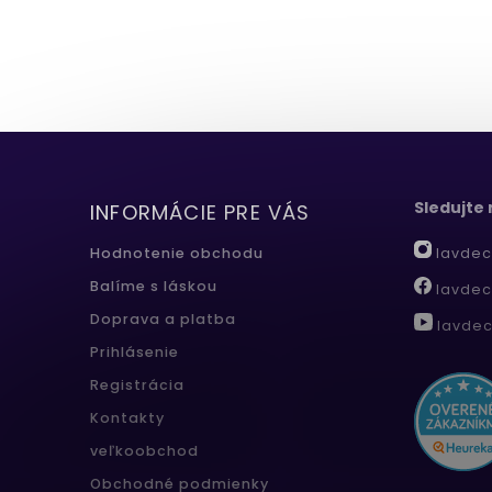
Sledujte
INFORMÁCIE PRE VÁS
lavdec
Hodnotenie obchodu
Balíme s láskou
lavdec
Doprava a platba
lavdec
Prihlásenie
Registrácia
Kontakty
veľkoobchod
Obchodné podmienky