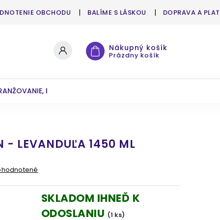
DNOTENIE OBCHODU
BALÍME S LÁSKOU
DOPRAVA A PLA
Nákupný košík
Prázdny košík
RANŽOVANIE, DEKOROVANIE
UMELÉ KVETY A ZELEŇ
 - LEVANDUĽA 1450 ML
ohodnotené
SKLADOM IHNEĎ K
ODOSLANIU
(1 ks)