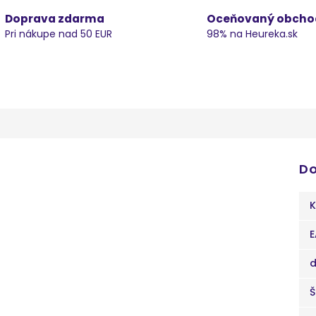
Doprava zdarma
Oceňovaný obcho
Pri nákupe nad 50 EUR
98% na Heureka.sk
Do
K
E
d
Š