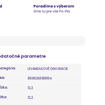
d
Poradíme s výberom
Sme tu pre vás Po-Pia
datočné parametre
ategória
:
LEVANDUĽOVÉ DEKORÁCIE
AN
:
8596265188154
ĺžka
:
12,2
ířka
:
12,2