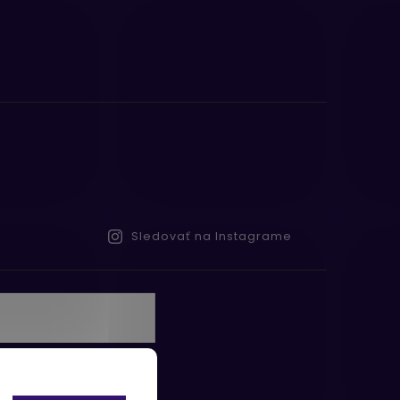
Sledovať na Instagrame
te s
obných údajov