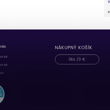
V
v
 nás
NÁKUPNÝ KOŠÍK
orsk
0
ks /
0 €
orsk
or