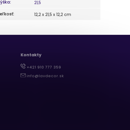
ýška
:
21,5
eľkosť
:
12,2 x 21,5 x 12,2 cm
Kontakty
+421 910 777 359
info@lavdecor.sk