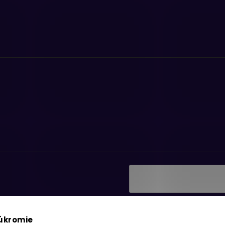
Vložením e-mailu súhlasí
ať informácie o nových
podmienkami ochrany os
súkromie