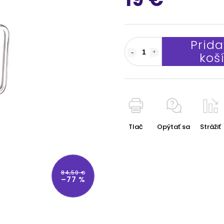
Prida
koš
Tlač
Opýtať sa
Strážiť
84,50 €
–77 %