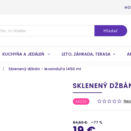
HO
Hľadať
KUCHYŇA A JEDÁLEŇ
LETO, ZÁHRADA, TERASA
A
/
Sklenený džbán - levanduľa 1450 ml
SKLENENÝ DŽBÁN
Ne
AKCIA
84,50 €
–77 %
19 €