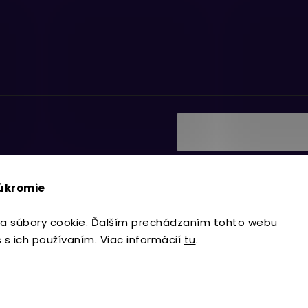
Vložením e-mailu súhlasí
ať informácie o nových
podmienkami ochrany os
súkromie
Prihlásiť sa
a súbory cookie. Ďalším prechádzaním tohto webu
s s ich používaním. Viac informácií
tu
.
Copyright 2026
Lavdecor.sk
. Všetky 