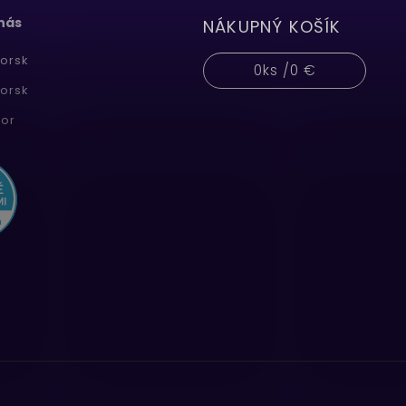
 nás
NÁKUPNÝ KOŠÍK
orsk
0
ks /
0 €
orsk
or