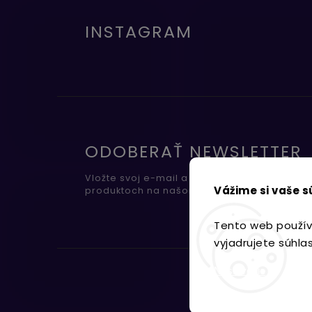
INSTAGRAM
ODOBERAŤ NEWSLETTER
Vložte svoj e-mail a my Vám budeme zasiel
Vážime si vaše 
produktoch na našom e-shope.
Tento web použív
vyjadrujete súhla
Nastavenie