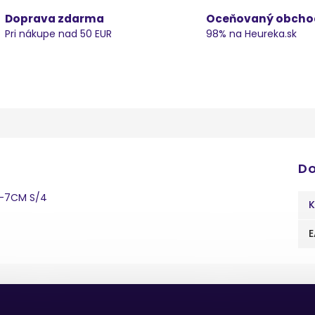
Doprava zdarma
Oceňovaný obcho
Pri nákupe nad 50 EUR
98% na Heureka.sk
Do
-7CM S/4
K
E