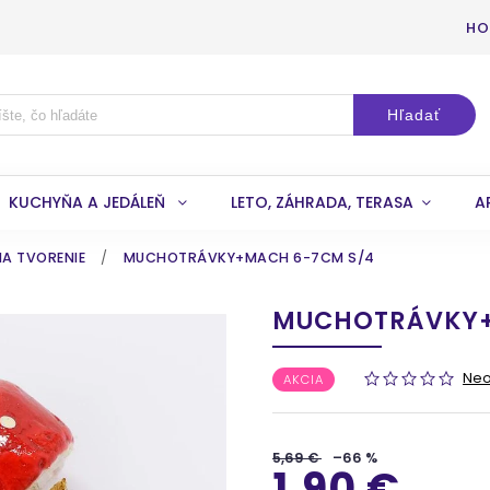
HO
Hľadať
KUCHYŇA A JEDÁLEŇ
LETO, ZÁHRADA, TERASA
A
NA TVORENIE
/
MUCHOTRÁVKY+MACH 6-7CM S/4
MUCHOTRÁVKY+
Ne
AKCIA
5,69 €
–66 %
1,90 €