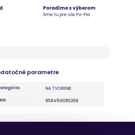
d
Poradíme s výberom
Sme tu pre vás Po-Pia
datočné parametre
ategória
:
NA TVORENIE
AN
:
8584159085368