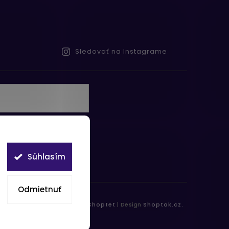
Sledovať na Instagrame
te s
obných údajov
Súhlasím
Odmietnuť
práva vyhradené.
Vytvořil
Shoptet
| Design
Shoptak.cz.