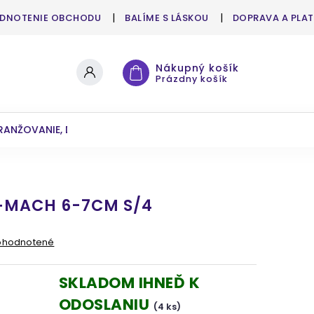
DNOTENIE OBCHODU
BALÍME S LÁSKOU
DOPRAVA A PLA
Nákupný košík
Prázdny košík
RANŽOVANIE, DEKOROVANIE
UMELÉ KVETY A ZELEŇ
MACH 6-7CM S/4
ohodnotené
SKLADOM IHNEĎ K
ODOSLANIU
(4 ks)