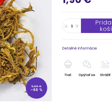
Prida
koš
Detailné informácie
Tlač
Opýtať sa
Strážiť
5,69 €
–66 %