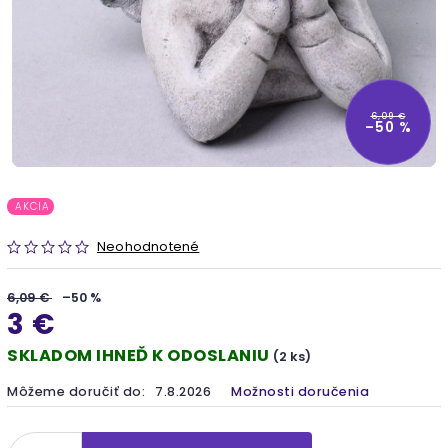
6,09 €
–50 %
AKCIA
Neohodnotené
6,09 €
–50 %
3 €
SKLADOM IHNEĎ K ODOSLANIU
(2 ks)
Môžeme doručiť do:
7.8.2026
Možnosti doručenia