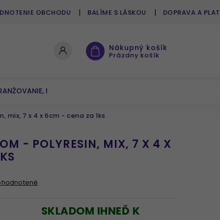
DNOTENIE OBCHODU
BALÍME S LÁSKOU
DOPRAVA A PLA
Nákupný košík
Prázdny košík
RANŽOVANIE, DEKOROVANIE
UMELÉ KVETY A ZELEŇ
, mix, 7 x 4 x 6cm - cena za 1ks
M - POLYRESIN, MIX, 7 X 4 X
1KS
ohodnotené
SKLADOM IHNEĎ K