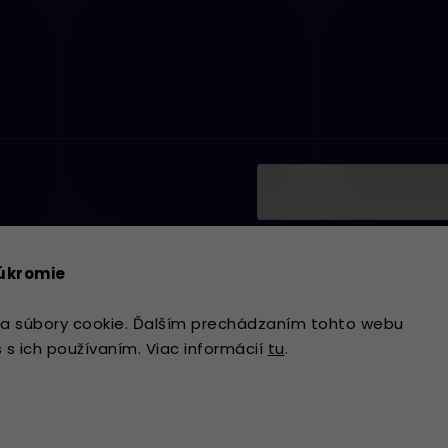
Vložením e-mailu súhlasí
ať informácie o nových
podmienkami ochrany os
súkromie
Prihlásiť sa
a súbory cookie. Ďalším prechádzaním tohto webu
s s ich používaním. Viac informácií
tu
.
Copyright 2026
Lavdecor.sk
. Všetky 