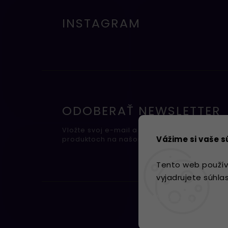
INSTAGRAM
ODOBERAŤ NEWSLETTER
Vložte svoj e-mail a my Vám budeme zasiel
Vážime si vaše 
produktoch na našom e-shope.
Tento web použív
vyjadrujete súhla
Nastavenie