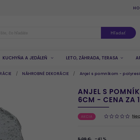
HO
Hľadať
KUCHYŇA A JEDÁLEŇ
LETO, ZÁHRADA, TERASA
A
RÁCIE
/
NÁHROBNÉ DEKORÁCIE
/
Anjel s pomníkom - polyresin
ANJEL S POMNÍKO
6CM - CENA ZA 
Ne
AKCIA
5,09 €
–41 %