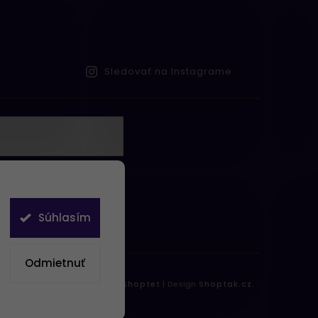
Sledovať na Instagrame
te s
obných údajov
Súhlasím
Odmietnuť
práva vyhradené.
Vytvořil
Shoptet
| Design
Shoptak.cz.