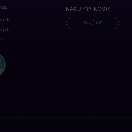
 nás
NÁKUPNÝ KOŠÍK
orsk
0
ks /
0 €
orsk
or