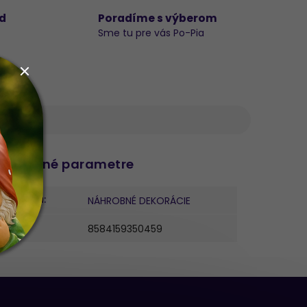
d
Poradíme s výberom
Sme tu pre vás Po-Pia
datočné parametre
ategória
:
NÁHROBNÉ DEKORÁCIE
AN
:
8584159350459