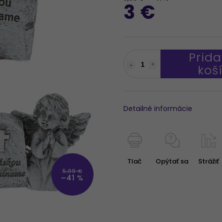
3 €
Prida
koš
Detailné informácie
Tlač
Opýtať sa
Strážiť
5,09 €
–41 %