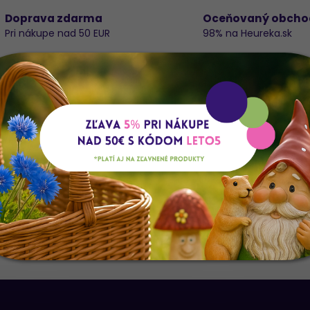
Doprava zdarma
Oceňovaný obcho
Pri nákupe nad 50 EUR
98% na Heureka.sk
Do
IX3 7*4*6CM
K
E