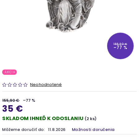
155,90 €
–77 %
AKCIA
Neohodnotené
155,90 €
–77 %
35 €
SKLADOM IHNEĎ K ODOSLANIU
(2 ks)
Môžeme doručiť do:
11.8.2026
Možnosti doručenia