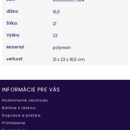
dĺžka
:
16,5
Šířka
:
21
Výška
:
23
Material
:
polyresin
veľkosť
:
21 x 23 x 16,5 cm
INFORMÁCIE PRE VÁS
Hodnotenie obchodu
Balíme s láskou
Doprava a platba
Prihlásenie