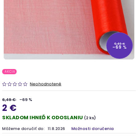
6,49 €
–69 %
AKCIA
Neohodnotené
6,49 €
–69 %
2 €
SKLADOM IHNEĎ K ODOSLANIU
(2 ks)
Môžeme doručiť do:
11.8.2026
Možnosti doručenia