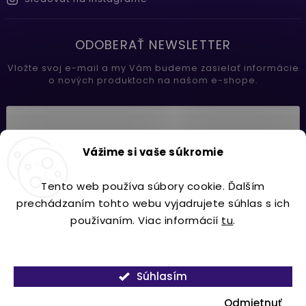
ODOBERAŤ NEWSLETTER
Vložte svoj e-mail a my Vám budeme zasielať informácie
o nových produktoch na našom e-shope.
Vložením e-mailu súhlasíte s
Vážime si vaše súkromie
podmienkami ochrany osobných údajov
Tento web používa súbory cookie. Ďalším
Prihlásiť sa
prechádzaním tohto webu vyjadrujete súhlas s ich
používaním. Viac informácií
tu
.
Nastavenie
Copyright 2026
Lavdecor.sk
. Všetky práva vyhradené.
Súhlasím
Vytvořil
Shoptet
| Design
Shoptak.cz.
Odmietnuť