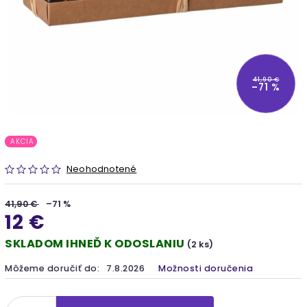
41,90 €
–71 %
AKCIA
Neohodnotené
41,90 €
–71 %
12 €
SKLADOM IHNEĎ K ODOSLANIU
(2 ks)
Môžeme doručiť do:
7.8.2026
Možnosti doručenia