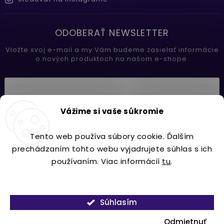
ODOBERAŤ NEWSLETTER
Vložte svoj e-mail a my Vám budeme zasielať informácie
o nových produktoch na našom e-shope.
Vložením e-mailu súhlasíte s
Vážime si vaše súkromie
podmienkami ochrany osobných údajov
Tento web používa súbory cookie. Ďalším
Prihlásiť sa
prechádzaním tohto webu vyjadrujete súhlas s ich
používaním. Viac informácií
tu
.
Nastavenie
Copyright 2026
Lavdecor.sk
. Všetky práva vyhradené.
Súhlasím
Vytvořil
Shoptet
| Design
Shoptak.cz.
Odmietnuť