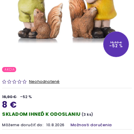
16,90 €
–52 %
AKCIA
Neohodnotené
16,90 €
–52 %
8 €
SKLADOM IHNEĎ K ODOSLANIU
(3 ks)
Môžeme doručiť do:
10.8.2026
Možnosti doručenia