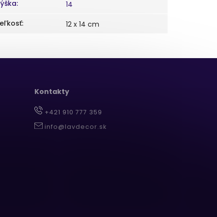
ýška
:
14
eľkosť
:
12 x 14 cm
Kontakty
+421 910 777 359
info@lavdecor.sk