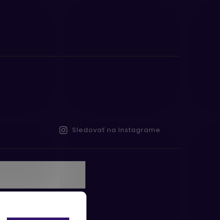
Sledovať na Instagrame
te s
obných údajov