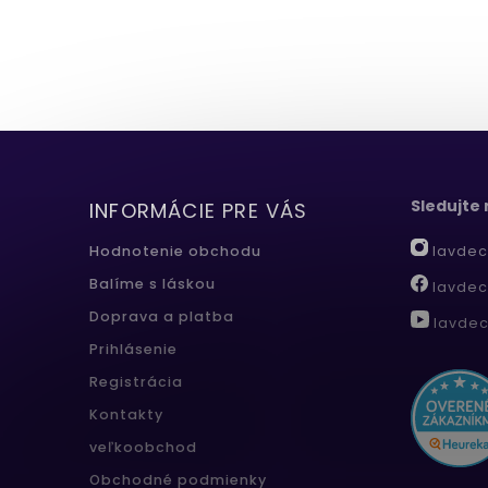
Sledujte
INFORMÁCIE PRE VÁS
lavdec
Hodnotenie obchodu
Balíme s láskou
lavdec
Doprava a platba
lavdec
Prihlásenie
Registrácia
Kontakty
veľkoobchod
Obchodné podmienky