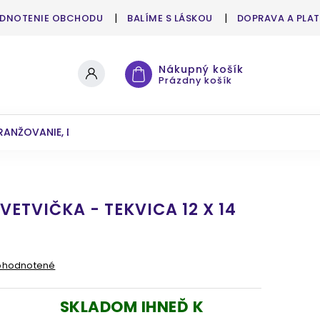
DNOTENIE OBCHODU
BALÍME S LÁSKOU
DOPRAVA A PLA
Nákupný košík
Prázdny košík
RANŽOVANIE, DEKOROVANIE
UMELÉ KVETY A ZELEŇ
ETVIČKA - TEKVICA 12 X 14
ohodnotené
SKLADOM IHNEĎ K