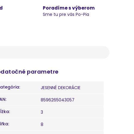
d
Poradíme s výberom
Sme tu pre vás Po-Pia
datočné parametre
ategória
:
JESENNÉ DEKORÁCIE
AN
:
8596265043057
ĺžka
:
3
ířka
:
8