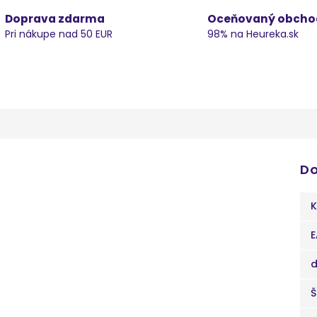
Doprava zdarma
Oceňovaný obcho
Pri nákupe nad 50 EUR
98% na Heureka.sk
Do
K
E
d
Š