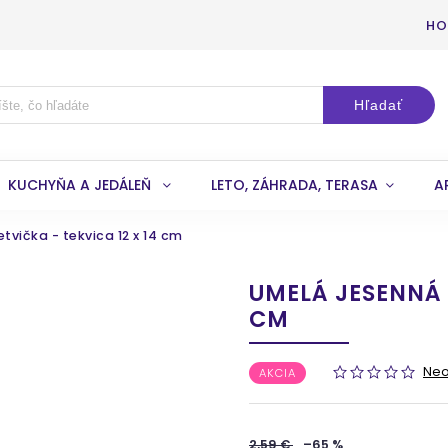
HO
Hľadať
KUCHYŇA A JEDÁLEŇ
LETO, ZÁHRADA, TERASA
A
tvička - tekvica 12 x 14 cm
UMELÁ JESENNÁ V
CM
Ne
AKCIA
2,59 €
–65 %