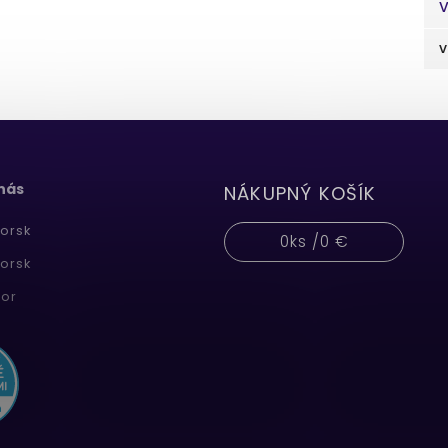
V
v
 nás
NÁKUPNÝ KOŠÍK
orsk
0
ks /
0 €
orsk
or