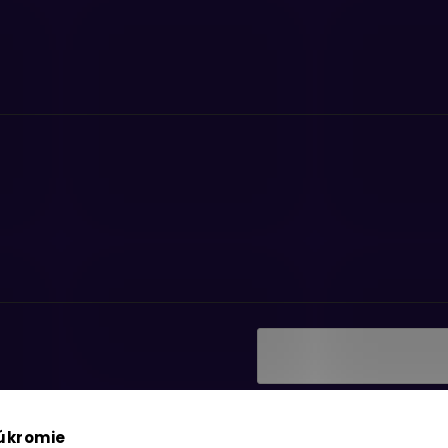
Vložením e-mailu súhlasí
ať informácie o nových
podmienkami ochrany os
súkromie