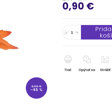
0,90 €
Prida
koš
Tlač
Opýtať sa
Strážiť
2,59 €
–65 %