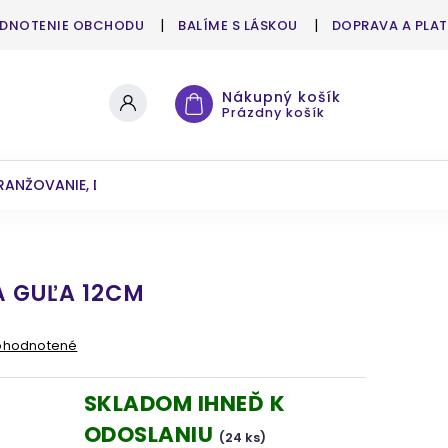
DNOTENIE OBCHODU
BALÍME S LÁSKOU
DOPRAVA A PLA
Nákupný košík
Prázdny košík
RANŽOVANIE, DEKOROVANIE
UMELÉ KVETY A ZELEŇ
 GUĽA 12CM
ohodnotené
SKLADOM IHNEĎ K
ODOSLANIU
(24 ks)