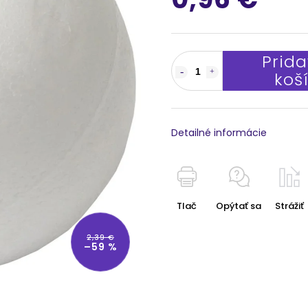
Prida
koš
Detailné informácie
Tlač
Opýtať sa
Strážiť
2,39 €
–59 %