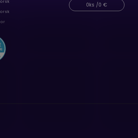
orsk
0
ks /
0 €
orsk
or