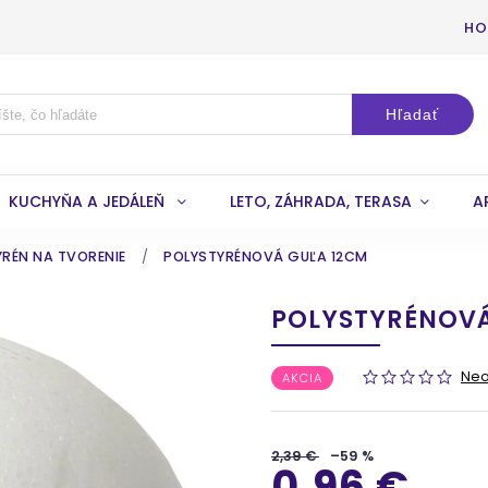
HO
Hľadať
KUCHYŇA A JEDÁLEŇ
LETO, ZÁHRADA, TERASA
A
RÉN NA TVORENIE
/
POLYSTYRÉNOVÁ GUĽA 12CM
POLYSTYRÉNOVÁ
Ne
AKCIA
2,39 €
–59 %
0,96 €