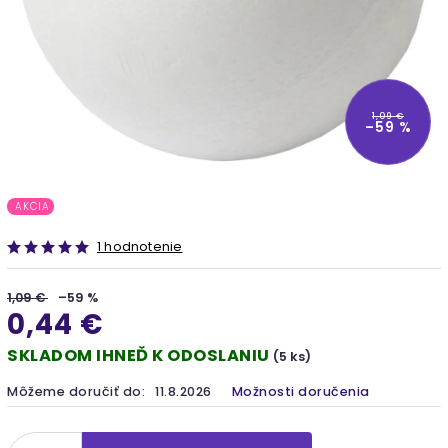
1,09 €
–59 %
AKCIA
1 hodnotenie
1,09 €
–59 %
0,44 €
SKLADOM IHNEĎ K ODOSLANIU
(5 ks)
Môžeme doručiť do:
11.8.2026
Možnosti doručenia