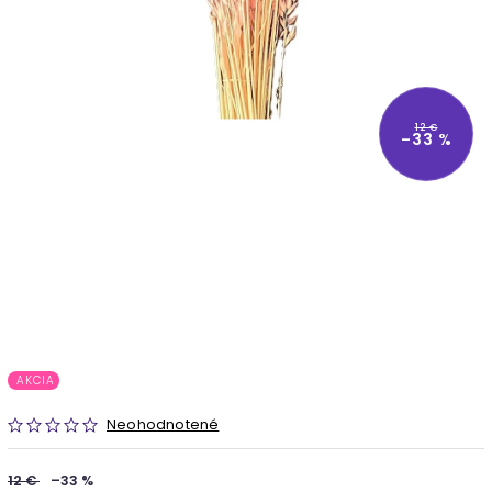
12 €
–33 %
AKCIA
Neohodnotené
12 €
–33 %