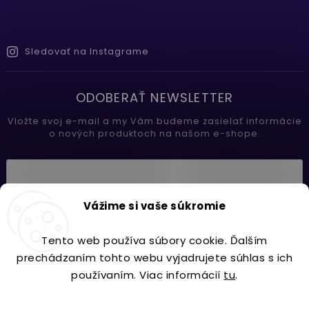
Sledovať na Instagrame
ODOBERAŤ NEWSLETTER
Vložte svoj e-mail a my Vám budeme zasielať informácie
o nových produktoch na našom e-shope.
Vložením e-mailu súhlasíte s
Vážime si vaše súkromie
podmienkami ochrany osobných údajov
Tento web používa súbory cookie. Ďalším
Prihlásiť sa
prechádzaním tohto webu vyjadrujete súhlas s ich
používaním. Viac informácií
tu
.
Nastavenie