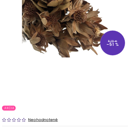
8,19 €
–51 %
AKCIA
Neohodnotené