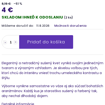
8,19 €
–51 %
4 €
SKLADOM IHNEĎ K ODOSLANIU
(2 ks)
Môžeme doručiť do:
11.8.2026
Možnosti doručenia
Pridať do košíka
Elegantný a netradičný sušený kvet vyniká svojím jedinečným
tvarom a výrazným vzhľadom. Je skvelou voľbou pre tých,
ktorí chcú do interiéru vniesť trochu umeleckého kontrastu a
štýlu.
Výborne vynikne samostatne vo váze aj ako súčasť bohatších
aranžmánov. Každý kus je starostlivo sušený a farbený tak,
aby nechal dlhodobý dojem.
Detailné informácie