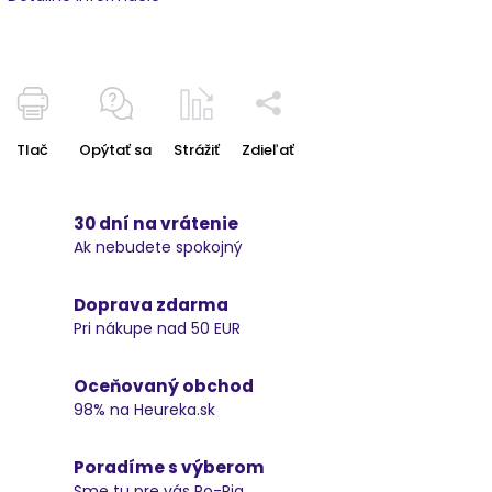
Tlač
Opýtať sa
Strážiť
Zdieľať
30 dní na vrátenie
Ak nebudete spokojný
Doprava zdarma
Pri nákupe nad 50 EUR
Oceňovaný obchod
98% na Heureka.sk
Poradíme s výberom
Sme tu pre vás Po-Pia