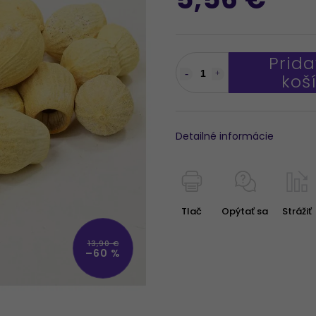
Prida
koš
Detailné informácie
Tlač
Opýtať sa
Strážiť
13,90 €
–60 %