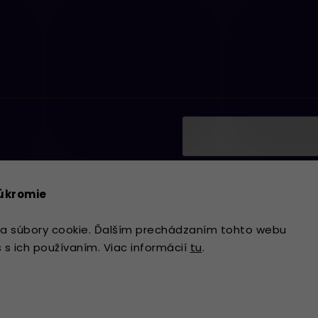
Vložením e-mailu súhlasí
ať informácie o nových
podmienkami ochrany os
súkromie
Prihlásiť sa
a súbory cookie. Ďalším prechádzaním tohto webu
s s ich používaním. Viac informácií
tu
.
Copyright 2026
Lavdecor.sk
. Všetky 