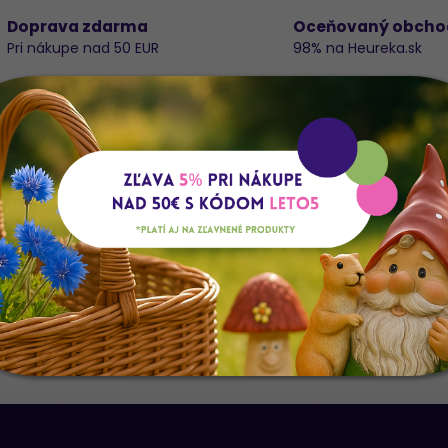
Doprava zdarma
Oceňovaný obcho
Pri nákupe nad 50 EUR
98% na Heureka.sk
Do
é R092WPACZ BELLGUM WYB. 250G
K
E