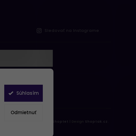
Sledovať na Instagrame
te s
obných údajov
Súhlasím
Odmietnuť
práva vyhradené.
Vytvořil
Shoptet
| Design
Shoptak.cz.