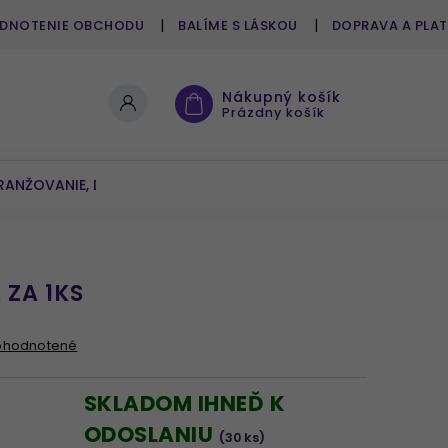
DNOTENIE OBCHODU
BALÍME S LÁSKOU
DOPRAVA A PLA
Nákupný košík
Prázdny košík
RANŽOVANIE, DEKOROVANIE
UMELÉ KVETY A ZELEŇ
 ZA 1KS
ohodnotené
SKLADOM IHNEĎ K
ODOSLANIU
(30 ks)