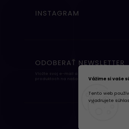
INSTAGRAM
ODOBERAŤ NEWSLETTER
Vložte svoj e-mail a my Vám budeme zasiel
Vážime si vaše 
produktoch na našom e-shope.
Tento web použív
vyjadrujete súhla
Nastavenie