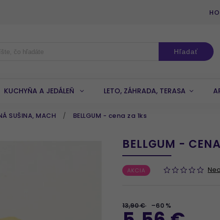
HO
Hľadať
KUCHYŇA A JEDÁLEŇ
LETO, ZÁHRADA, TERASA
A
NÁ SUŠINA, MACH
/
BELLGUM - cena za 1ks
BELLGUM - CENA
Ne
AKCIA
13,90 €
–60 %
5,56 €