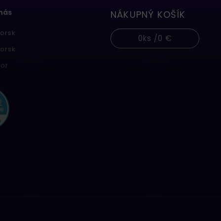
 nás
NÁKUPNÝ KOŠÍK
orsk
0
ks /
0 €
orsk
or