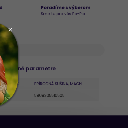
d
Poradíme s výberom
Sme tu pre vás Po-Pia
datočné parametre
ategória
:
PRÍRODNÁ SUŠINA, MACH
AN
:
5908305510505