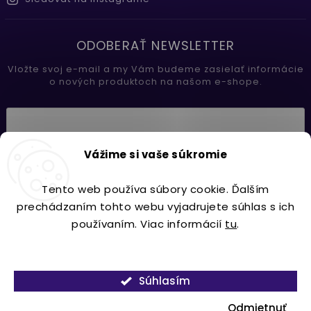
ODOBERAŤ NEWSLETTER
Vložte svoj e-mail a my Vám budeme zasielať informácie
o nových produktoch na našom e-shope.
Vložením e-mailu súhlasíte s
Vážime si vaše súkromie
podmienkami ochrany osobných údajov
Tento web používa súbory cookie. Ďalším
Prihlásiť sa
prechádzaním tohto webu vyjadrujete súhlas s ich
používaním. Viac informácií
tu
.
Nastavenie
Copyright 2026
Lavdecor.sk
. Všetky práva vyhradené.
Súhlasím
Vytvořil
Shoptet
| Design
Shoptak.cz.
Odmietnuť