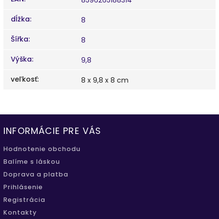
dĺžka
:
8
Šířka
:
8
Výška
:
9,8
veľkosť
:
8 x 9,8 x 8 cm
INFORMÁCIE PRE VÁS
Hodnotenie obchodu
Balíme s láskou
Doprava a platba
Prihlásenie
Registrácia
Kontakty