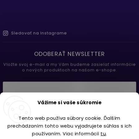
Sledovať na Instagrame
ODOBERAŤ NEWSLETTER
Vložte svoj e-mail a my Vám budeme zasielať informácie
o nových produktoch na našom e-shope.
Vložením e-mailu súhlasíte s
Vážime si vaše súkromie
podmienkami ochrany osobných údajov
Tento web používa súbory cookie. Ďalším
Prihlásiť sa
prechádzaním tohto webu vyjadrujete súhlas s ich
používaním. Viac informácií
tu
.