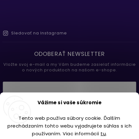
Sledovať na Instagrame
ODOBERAŤ NEWSLETTER
Vložte svoj e-mail a my Vám budeme zasielať informácie
o nových produktoch na našom e-shope.
Vložením e-mailu súhlasíte s
Vážime si vaše súkromie
podmienkami ochrany osobných údajov
Tento web používa súbory cookie. Ďalším
Prihlásiť sa
prechádzaním tohto webu vyjadrujete súhlas s ich
používaním. Viac informácií
tu
.