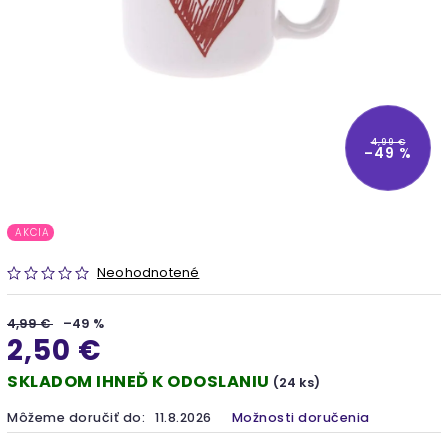
4,99 €
–49 %
AKCIA
Neohodnotené
4,99 €
–49 %
2,50 €
SKLADOM IHNEĎ K ODOSLANIU
(24 ks)
Môžeme doručiť do:
11.8.2026
Možnosti doručenia