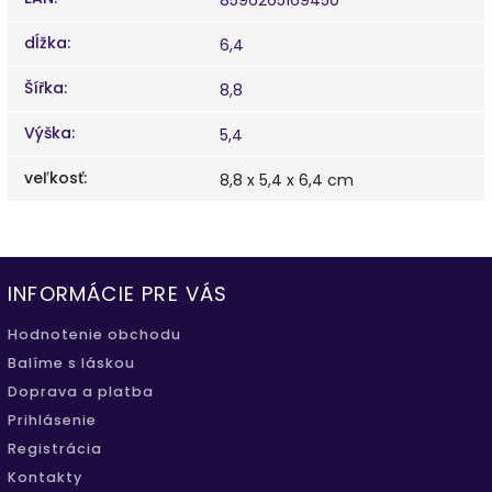
dĺžka
:
6,4
Šířka
:
8,8
Výška
:
5,4
veľkosť
:
8,8 x 5,4 x 6,4 cm
INFORMÁCIE PRE VÁS
Hodnotenie obchodu
Balíme s láskou
Doprava a platba
Prihlásenie
Registrácia
Kontakty