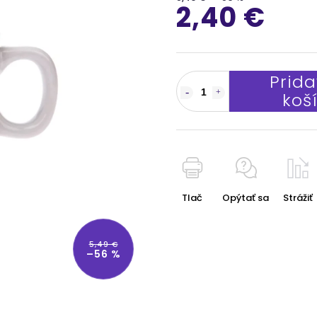
2,40 €
Prida
koš
Tlač
Opýtať sa
Strážiť
5,49 €
–56 %