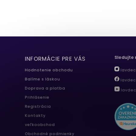
Sledujte
INFORMÁCIE PRE VÁS
lavdec
Hodnotenie obchodu
Balíme s láskou
lavdec
Doprava a platba
lavdec
Prihlásenie
Registrácia
Kontakty
veľkoobchod
Obchodné podmienky