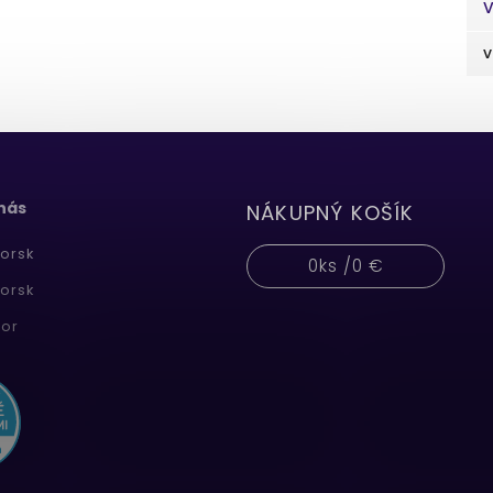
V
v
 nás
NÁKUPNÝ KOŠÍK
orsk
0
ks /
0 €
orsk
or