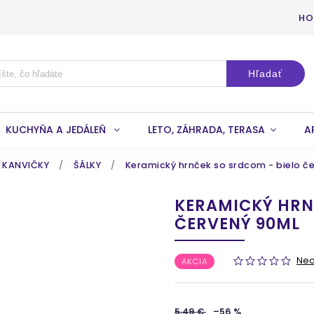
HO
Hľadať
KUCHYŇA A JEDÁLEŇ
LETO, ZÁHRADA, TERASA
A
A KANVIČKY
/
ŠÁLKY
/
Keramický hrnček so srdcom - bielo č
KERAMICKÝ HRN
ČERVENÝ 90ML
Ne
AKCIA
5,49 €
–56 %