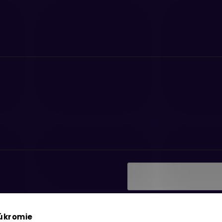
Vložením e-mailu súhlasí
ať informácie o nových
podmienkami ochrany os
súkromie