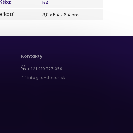
ýška
:
5,4
eľkosť
:
8,8 x 5,4 x 6,4 cm
Kontakty
+421 910 777 359
info@lavdecor.sk