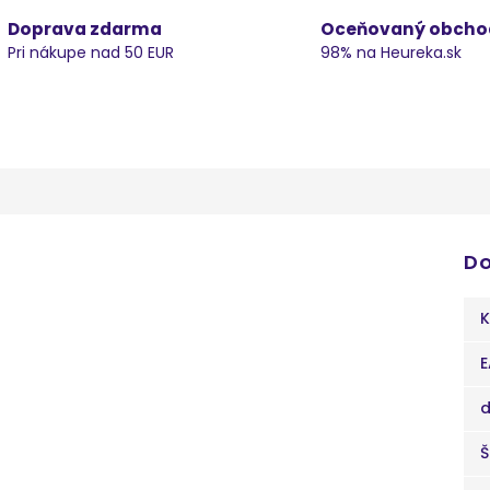
Doprava zdarma
Oceňovaný obcho
Pri nákupe nad 50 EUR
98% na Heureka.sk
Do
K
E
d
Š