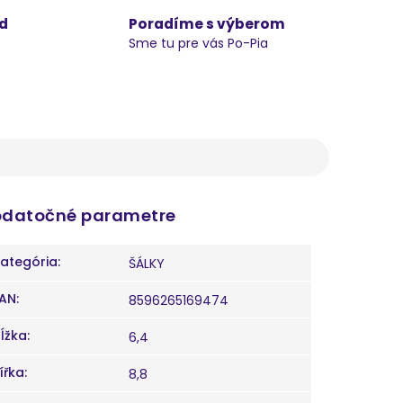
d
Poradíme s výberom
Sme tu pre vás Po-Pia
datočné parametre
ategória
:
ŠÁLKY
AN
:
8596265169474
ĺžka
:
6,4
ířka
:
8,8