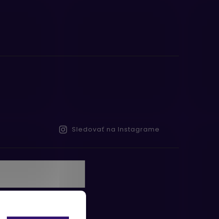
Sledovať na Instagrame
te s
obných údajov