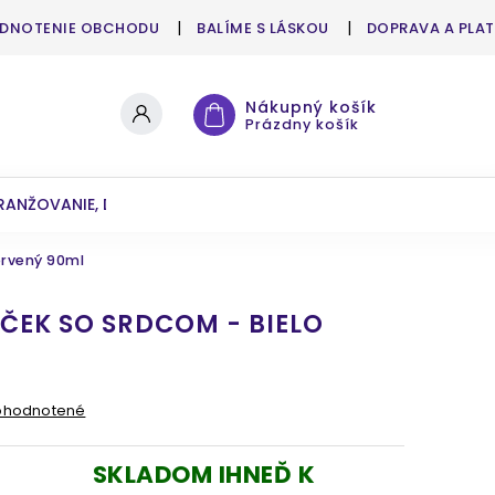
DNOTENIE OBCHODU
BALÍME S LÁSKOU
DOPRAVA A PLA
Nákupný košík
Prázdny košík
RANŽOVANIE, DEKOROVANIE
UMELÉ KVETY A ZELEŇ
ervený 90ml
ČEK SO SRDCOM - BIELO
ohodnotené
SKLADOM IHNEĎ K