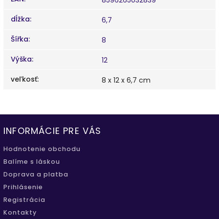
dĺžka
:
6,7
Šířka
:
8
Výška
:
12
veľkosť
:
8 x 12 x 6,7 cm
INFORMÁCIE PRE VÁS
Hodnotenie obchodu
Balíme s láskou
Doprava a platba
Prihlásenie
Registrácia
Kontakty