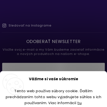
Sledovať na Instagrame
ODOBERAŤ NEWSLETTER
Vložte svoj e-mail a my Vám budeme zasielať informácie
o nových produktoch na našom e-shope.
Vložením e-mailu súhlasíte s
Vážime si vaše súkromie
podmienkami ochrany osobných údajov
Tento web používa súbory cookie. Ďalším
Prihlásiť sa
prechádzaním tohto webu vyjadrujete súhlas s ich
používaním. Viac informácií
tu
.