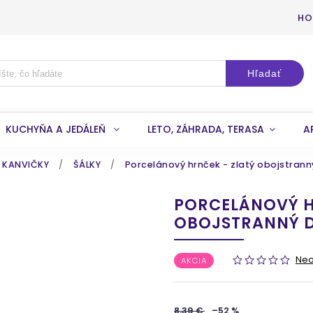
HO
Hľadať
KUCHYŇA A JEDÁLEŇ
LETO, ZÁHRADA, TERASA
A
A KANVIČKY
/
ŠÁLKY
/
Porcelánový hrnček - zlatý obojstrann
PORCELÁNOVÝ H
OBOJSTRANNÝ D
Ne
AKCIA
8,39 €
–52 %