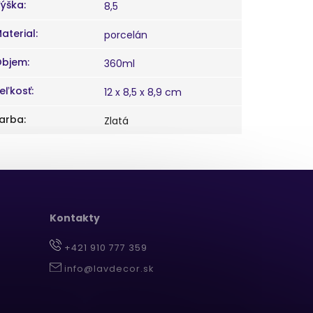
ýška
:
8,5
aterial
:
porcelán
Objem
:
360ml
eľkosť
:
12 x 8,5 x 8,9 cm
arba
:
Zlatá
Kontakty
+421 910 777 359
info@lavdecor.sk