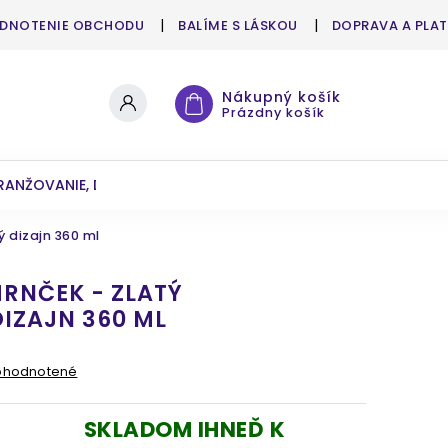
DNOTENIE OBCHODU
BALÍME S LÁSKOU
DOPRAVA A PLA
Nákupný košík
Prázdny košík
RANŽOVANIE, DEKOROVANIE
UMELÉ KVETY A ZELEŇ
ý dizajn 360 ml
RNČEK - ZLATÝ
IZAJN 360 ML
ohodnotené
SKLADOM IHNEĎ K