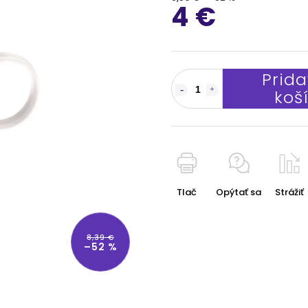
4 €
Prida
koš
Tlač
Opýtať sa
Strážiť
8,39 €
–52 %