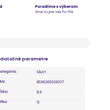
d
Poradíme s výberom
Sme tu pre vás Po-Pia
datočné parametre
ategória
:
ŠÁLKY
AN
:
8596265029037
ĺžka
:
8,9
ířka
:
12