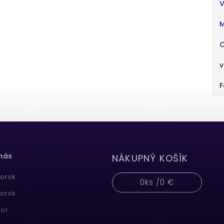
V
M
v
F
 nás
NÁKUPNÝ KOŠÍK
orsk
0
ks /
0 €
orsk
or