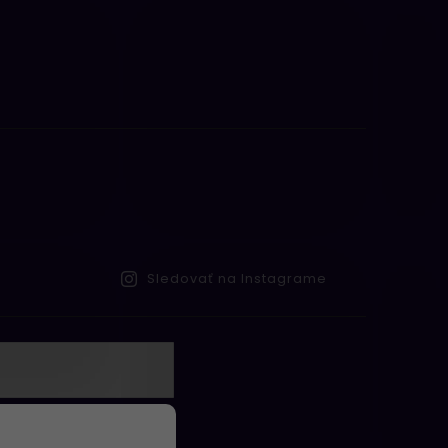
Sledovať na Instagrame
te s
obných údajov