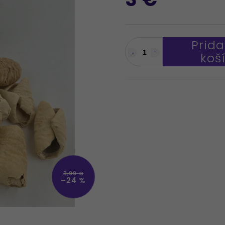
Prida
koš
3,99 €
–24 %