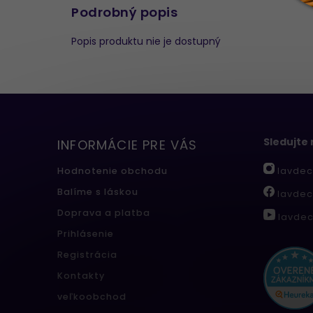
Podrobný popis
Popis produktu nie je dostupný
Sledujte
INFORMÁCIE PRE VÁS
lavdec
Hodnotenie obchodu
Balíme s láskou
lavdec
Doprava a platba
lavdec
Prihlásenie
Registrácia
Kontakty
veľkoobchod