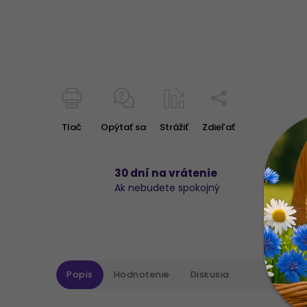
Tlač
Opýtať sa
Strážiť
Zdieľať
30 dní na vrátenie
Ak nebudete spokojný
Popis
Hodnotenie
Diskusia