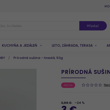
HO
Hľadať
KUCHYŇA A JEDÁLEŇ
LETO, ZÁHRADA, TERASA
A
OBY
/
Prírodná sušina - hnedá, 50g
PRÍRODNÁ SUŠIN
Ne
AKCIA
3,99 €
–24 %
3 €