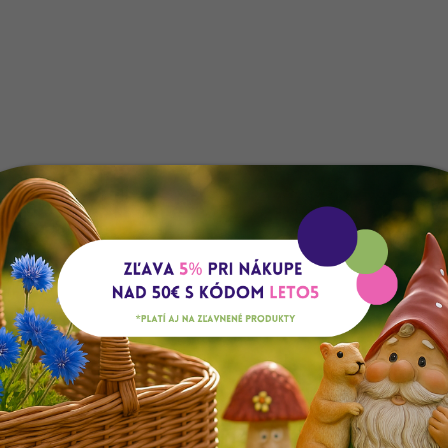
Doprava zdarma
Oceňovaný obcho
Pri nákupe nad 50 EUR
98% na Heureka.sk