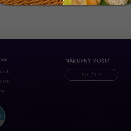
 nás
NÁKUPNÝ KOŠÍK
orsk
0
ks /
0 €
orsk
or