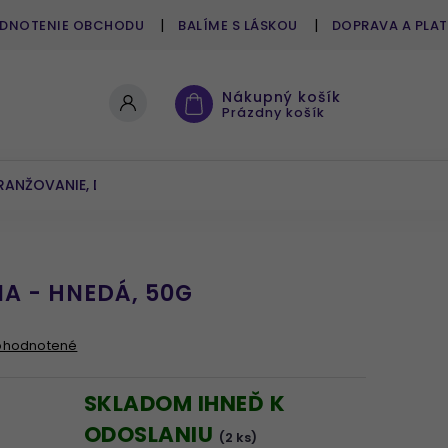
DNOTENIE OBCHODU
BALÍME S LÁSKOU
DOPRAVA A PLA
Nákupný košík
Prázdny košík
RANŽOVANIE, DEKOROVANIE
UMELÉ KVETY A ZELEŇ
A - HNEDÁ, 50G
ohodnotené
SKLADOM IHNEĎ K
ODOSLANIU
(2 ks)