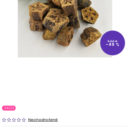
5,99 €
–49 %
AKCIA
Neohodnotené