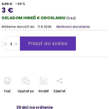
5,99 €
–49 %
3 €
SKLADOM IHNEĎ K ODOSLANIU
(2 ks)
Môžeme doručiť do:
11.8.2026
Možnosti doručenia
Pridať do košíka
Tlač
Opýtať sa
Strážiť
Zdieľať
30 dní na vrátenie