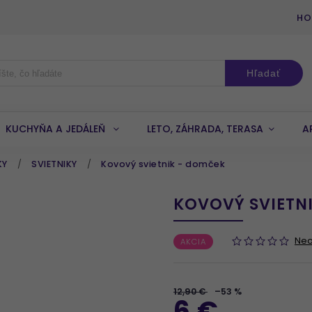
HO
Hľadať
KUCHYŇA A JEDÁLEŇ
LETO, ZÁHRADA, TERASA
A
KY
/
SVIETNIKY
/
Kovový svietnik - domček
KOVOVÝ SVIETN
Ne
AKCIA
12,90 €
–53 %
6 €