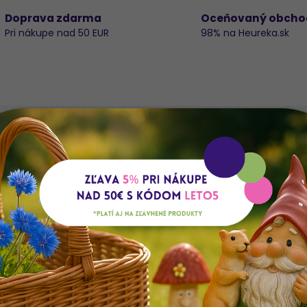
Doprava zdarma
Oceňovaný obcho
Pri nákupe nad 50 EUR
98% na Heureka.sk
Do
K
E
d
Š