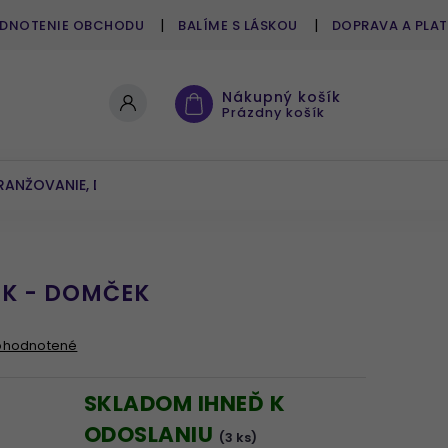
DNOTENIE OBCHODU
BALÍME S LÁSKOU
DOPRAVA A PLA
Nákupný košík
Prázdny košík
RANŽOVANIE, DEKOROVANIE
UMELÉ KVETY A ZELEŇ
IK - DOMČEK
ohodnotené
SKLADOM IHNEĎ K
ODOSLANIU
(3 ks)