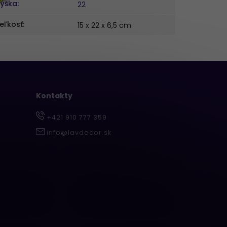
ýška
:
22
eľkosť
:
15 x 22 x 6,5 cm
Kontakty
+421 910 777 359
info@lavdecor.sk