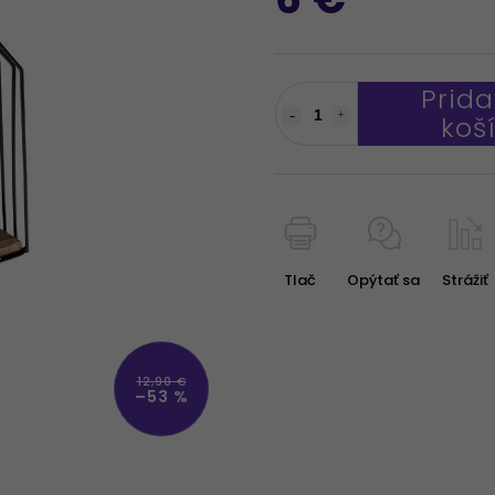
Prida
koš
Tlač
Opýtať sa
Strážiť
12,90 €
–53 %