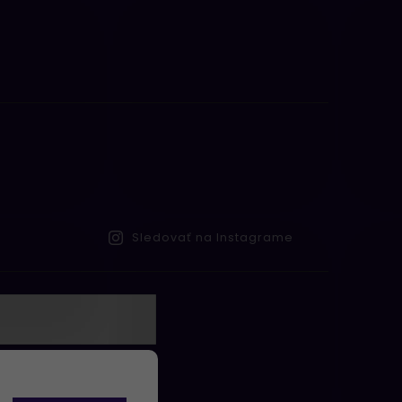
Sledovať na Instagrame
te s
obných údajov