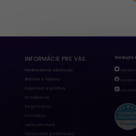
Sledujte
INFORMÁCIE PRE VÁS
lavdec
Hodnotenie obchodu
Balíme s láskou
lavdec
Doprava a platba
lavdec
Prihlásenie
Registrácia
Kontakty
veľkoobchod
Obchodné podmienky