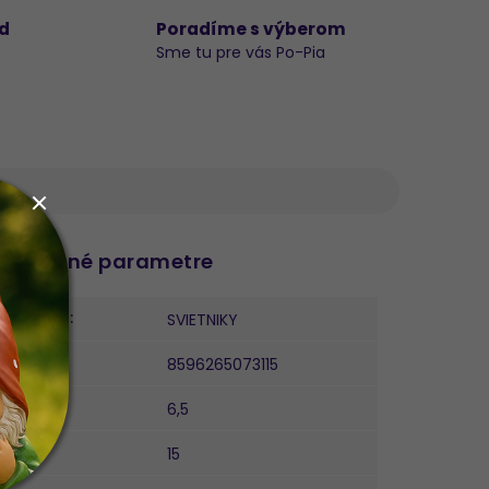
d
Poradíme s výberom
Sme tu pre vás Po-Pia
datočné parametre
ategória
:
SVIETNIKY
AN
:
8596265073115
ĺžka
:
6,5
ířka
:
15