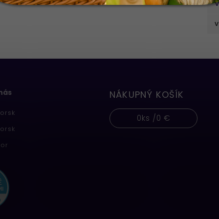
V
v
 nás
NÁKUPNÝ KOŠÍK
orsk
0
ks /
0 €
orsk
or