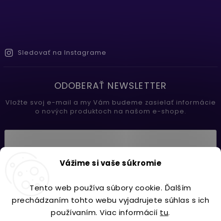
Sledovať na Instagrame
ODOBERAŤ NEWSLETTER
Vložte svoj e-mail a my Vám budeme zasielať informácie
o nových produktoch na našom e-shope.
Vložením e-mailu súhlasíte s
Vážime si vaše súkromie
podmienkami ochrany osobných údajov
Tento web používa súbory cookie. Ďalším
Prihlásiť sa
prechádzaním tohto webu vyjadrujete súhlas s ich
používaním. Viac informácií
tu
.