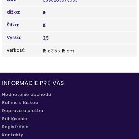
dĺžka
:
15
Šířka
:
15
Výška
:
3,5
veľkosť
:
15 x 3,5 x 15 cm
INFORMÁCIE PRE VÁS
Hodnotenie obchodu
Balíme s láskou
Doprava a platba
Prihlásenie
Registrácia
Kontakty