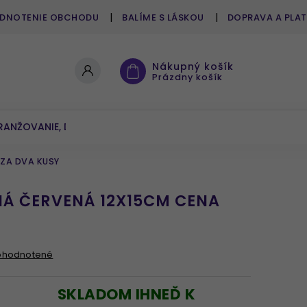
DNOTENIE OBCHODU
BALÍME S LÁSKOU
DOPRAVA A PLA
Nákupný košík
Prázdny košík
RANŽOVANIE, DEKOROVANIE
UMELÉ KVETY A ZELEŇ
ZA DVA KUSY
Á ČERVENÁ 12X15CM CENA
ohodnotené
SKLADOM IHNEĎ K