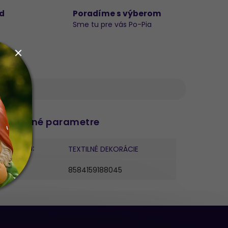
d
Poradíme s výberom
Sme tu pre vás Po-Pia
datočné parametre
ategória
:
TEXTILNÉ DEKORÁCIE
AN
:
8584159188045