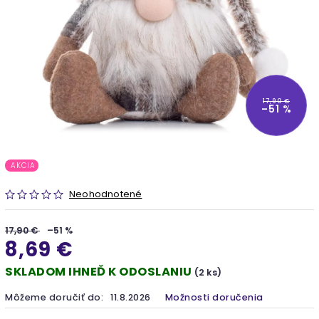
17,90 €
–51 %
AKCIA
Neohodnotené
17,90 €
–51 %
8,69 €
SKLADOM IHNEĎ K ODOSLANIU
(2 ks)
Môžeme doručiť do:
11.8.2026
Možnosti doručenia