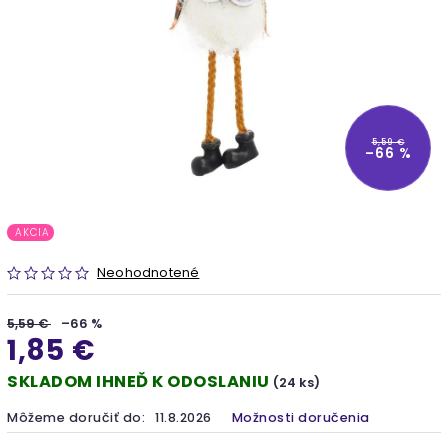
5,59 €
–66 %
AKCIA
Neohodnotené
5,59 €
–66 %
1,85 €
SKLADOM IHNEĎ K ODOSLANIU
(24 ks)
Môžeme doručiť do:
11.8.2026
Možnosti doručenia