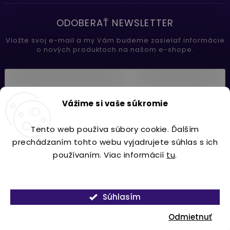
ODOBERAŤ NEWSLETTER
Vložte svoj e-mail a my Vám budeme zasielať informácie
o nových produktoch na našom e-shope.
Vložením e-mailu súhlasíte s
Vážime si vaše súkromie
podmienkami ochrany osobných údajov
Tento web používa súbory cookie. Ďalším
Prihlásiť sa
prechádzaním tohto webu vyjadrujete súhlas s ich
používaním. Viac informácií
tu
.
Nastavenie
Copyright 2026
Lavdecor.sk
. Všetky práva vyhradené.
Súhlasím
Vytvořil
Shoptet
| Design
Shoptak.cz.
Odmietnuť