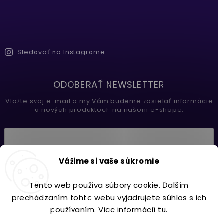
Sledovať na Instagrame
ODOBERAŤ NEWSLETTER
Vložte svoj e-mail a my Vám budeme zasielať informácie
o nových produktoch na našom e-shope.
Vložením e-mailu súhlasíte s
Vážime si vaše súkromie
podmienkami ochrany osobných údajov
Tento web používa súbory cookie. Ďalším
Prihlásiť sa
prechádzaním tohto webu vyjadrujete súhlas s ich
používaním. Viac informácií
tu
.