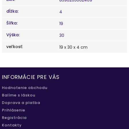
dĺžka
:
4
Šířka
:
19
Výška
:
30
veľkosť
:
19 x 30 x 4 cm
INFORMÁCIE PRE VÁS
Hodnotenie obchodu
Balíme s láskou
Doprava a platba
Prihlásenie
Registrácia
Kontakty