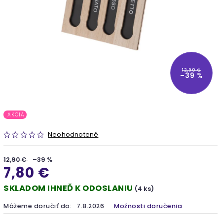
12,90 €
–39 %
AKCIA
Neohodnotené
12,90 €
–39 %
7,80 €
SKLADOM IHNEĎ K ODOSLANIU
(4 ks)
Môžeme doručiť do:
7.8.2026
Možnosti doručenia