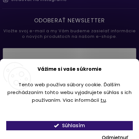
ODOBERAŤ NEWSLETTER
Vložte svoj e-mail a my Vám budeme zasielať informácie
o nových produktoch na našom e-shope.
Vložením e-mailu súhlasíte s
Vážime si vaše súkromie
podmienkami ochrany osobných údajov
Tento web používa súbory cookie. Ďalším
Prihlásiť sa
prechádzaním tohto webu vyjadrujete súhlas s ich
používaním. Viac informácií
tu
.
Nastavenie
Copyright 2026
Lavdecor.sk
. Všetky práva vyhradené.
Súhlasím
Vytvořil
Shoptet
| Design
Shoptak.cz.
Odmietnuť