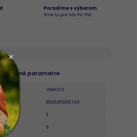
d
Poradíme s výberom
Sme tu pre vás Po-Pia
datočné parametre
ategória
:
VIANOCE
AN
:
8596265166749
ĺžka
:
3
ířka
:
9