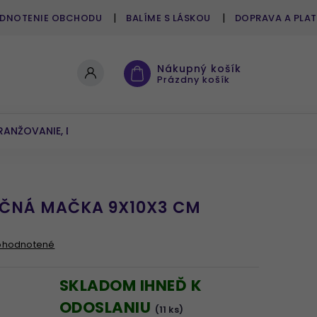
DNOTENIE OBCHODU
BALÍME S LÁSKOU
DOPRAVA A PLA
Nákupný košík
Prázdny košík
RANŽOVANIE, DEKOROVANIE
UMELÉ KVETY A ZELEŇ
ČNÁ MAČKA 9X10X3 CM
ohodnotené
SKLADOM IHNEĎ K
ODOSLANIU
(11 ks)