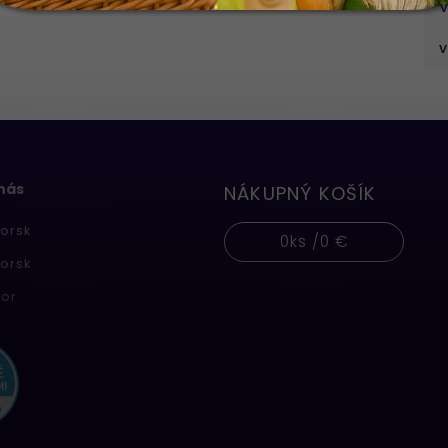
V
v
 nás
NÁKUPNÝ KOŠÍK
orsk
0
ks /
0 €
orsk
or