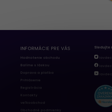
Sledujte
INFORMÁCIE PRE VÁS
lavdec
Hodnotenie obchodu
Balíme s láskou
lavdec
Doprava a platba
lavdec
Prihlásenie
Registrácia
Kontakty
veľkoobchod
Obchodné podmienky