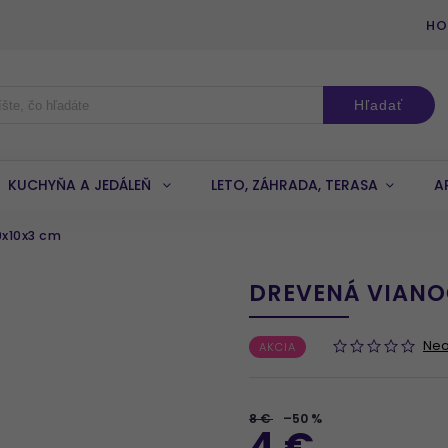
HO
Hľadať
KUCHYŇA A JEDÁLEŇ
LETO, ZÁHRADA, TERASA
A
x10x3 cm
DREVENÁ VIANO
Ne
AKCIA
8 €
–50 %
4 €