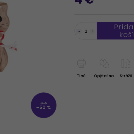
Prida
koš
Tlač
Opýtať sa
Strážiť
8 €
–50 %