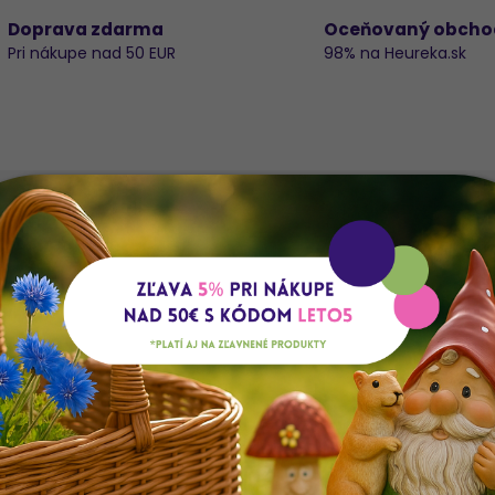
Doprava zdarma
Oceňovaný obcho
Pri nákupe nad 50 EUR
98% na Heureka.sk
a
Do
K
E
d
Š