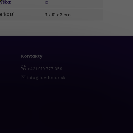
ýška
:
10
eľkosť
:
9 x 10 x 3 cm
Kontakty
+421 910 777 359
info@lavdecor.sk