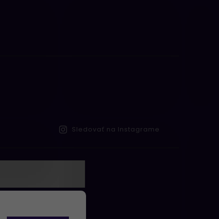
Sledovať na Instagrame
te s
obných údajov