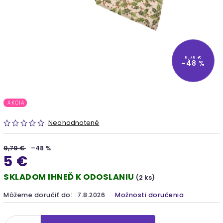
9,79 €
–48 %
AKCIA
Neohodnotené
9,79 €
–48 %
5 €
SKLADOM IHNEĎ K ODOSLANIU
(2 ks)
Môžeme doručiť do:
7.8.2026
Možnosti doručenia