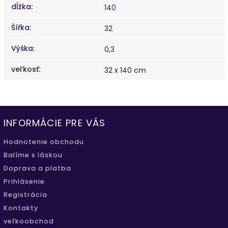
dĺžka
:
140
Šířka
:
32
Výška
:
0,3
veľkosť
:
32 x 140 cm
INFORMÁCIE PRE VÁS
Hodnotenie obchodu
Balíme s láskou
Doprava a platba
Prihlásenie
Registrácia
Kontakty
veľkoobchod