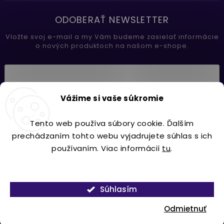
ODOBERAŤ NEWSLETTER
Vložte svoj e-mail a my Vám budeme zasielať informácie
o nových produktoch na našom e-shope.
Vložením e-mailu súhlasíte s
Vážime si vaše súkromie
podmienkami ochrany osobných údajov
Tento web používa súbory cookie. Ďalším
Prihlásiť sa
prechádzaním tohto webu vyjadrujete súhlas s ich
používaním. Viac informácií
tu
.
Nastavenie
Copyright 2026
Lavdecor.sk
. Všetky práva vyhradené.
Súhlasím
Vytvořil
Shoptet
| Design
Shoptak.cz.
Odmietnuť