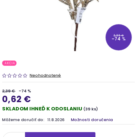
2,39 €
–74 %
AKCIA
Neohodnotené
2,39 €
–74 %
0,62 €
SKLADOM IHNEĎ K ODOSLANIU
(39 ks)
Môžeme doručiť do:
11.8.2026
Možnosti doručenia