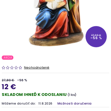
27,90 €
–56 %
AKCIA
Neohodnotené
27,90 €
–56 %
12 €
SKLADOM IHNEĎ K ODOSLANIU
(1 ks)
Môžeme doručiť do:
11.8.2026
Možnosti doručenia