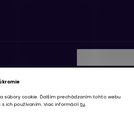
Vložením e-mailu súhlasí
ať informácie o nových
podmienkami ochrany os
súkromie
Prihlásiť sa
a súbory cookie. Ďalším prechádzaním tohto webu
s s ich používaním. Viac informácií
tu
.
Copyright 2026
Lavdecor.sk
. Všetky 