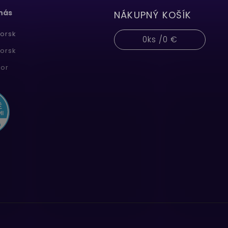
 nás
NÁKUPNÝ KOŠÍK
orsk
0
ks /
0 €
orsk
or