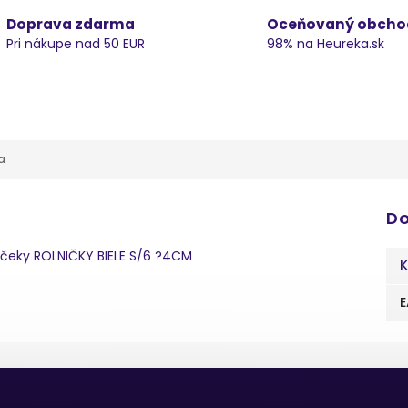
Doprava zdarma
Oceňovaný obcho
Pri nákupe nad 50 EUR
98% na Heureka.sk
a
Do
nčeky ROLNIČKY BIELE S/6 ?4CM
K
E