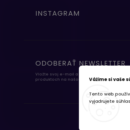
INSTAGRAM
ODOBERAŤ NEWSLETTER
Vložte svoj e-mail a my Vám budeme zasiel
Vážime si vaše 
produktoch na našom e-shope.
Tento web použív
vyjadrujete súhla
Nastavenie