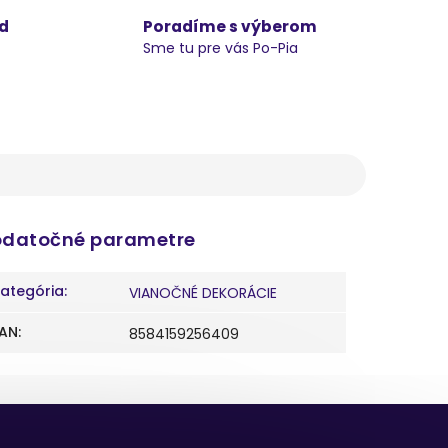
d
Poradíme s výberom
Sme tu pre vás Po-Pia
datočné parametre
ategória
:
VIANOČNÉ DEKORÁCIE
AN
:
8584159256409