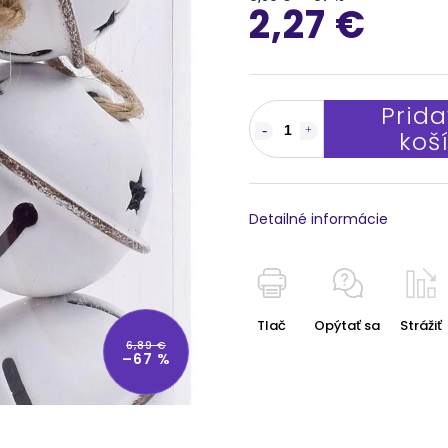
2,27 €
Prida
koš
Detailné informácie
Tlač
Opýtať sa
Strážiť
6,89 €
–67 %