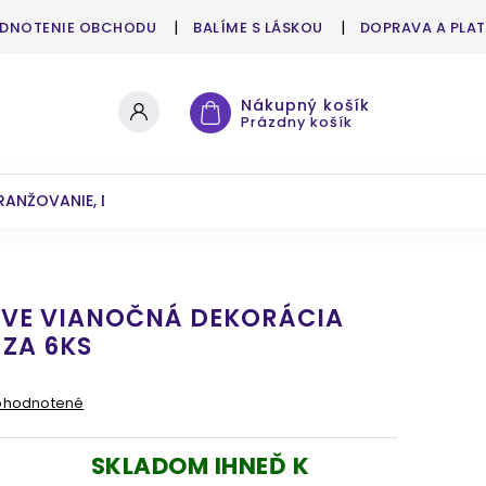
DNOTENIE OBCHODU
BALÍME S LÁSKOU
DOPRAVA A PLA
Nákupný košík
Prázdny košík
RANŽOVANIE, DEKOROVANIE
UMELÉ KVETY A ZELEŇ
VE VIANOČNÁ DEKORÁCIA
 ZA 6KS
ohodnotené
SKLADOM IHNEĎ K