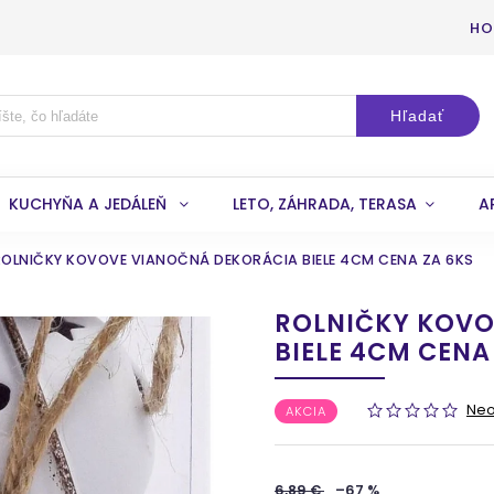
HO
Hľadať
KUCHYŇA A JEDÁLEŇ
LETO, ZÁHRADA, TERASA
A
ROLNIČKY KOVOVE VIANOČNÁ DEKORÁCIA BIELE 4CM CENA ZA 6KS
ROLNIČKY KOVO
BIELE 4CM CENA
Ne
AKCIA
6,89 €
–67 %