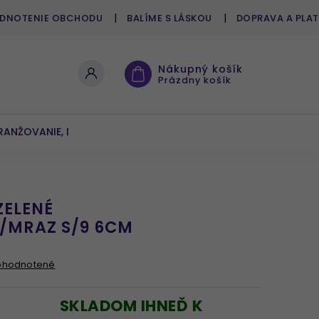
DNOTENIE OBCHODU
BALÍME S LÁSKOU
DOPRAVA A PLA
Nákupný košík
Prázdny košík
RANŽOVANIE, DEKOROVANIE
UMELÉ KVETY A ZELEŇ
 ZELENÉ
K/MRAZ S/9 6CM
ohodnotené
SKLADOM IHNEĎ K