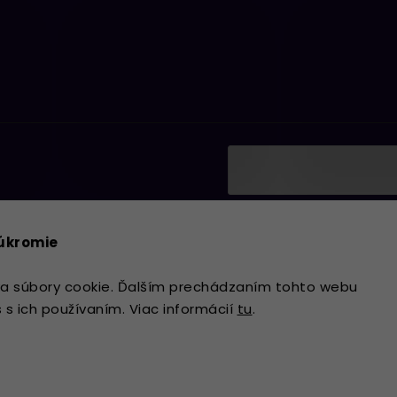
Vložením e-mailu súhlasí
ať informácie o nových
podmienkami ochrany os
súkromie
Prihlásiť sa
a súbory cookie. Ďalším prechádzaním tohto webu
s s ich používaním. Viac informácií
tu
.
Copyright 2026
Lavdecor.sk
. Všetky 