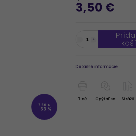
3,50 €
Prida
koš
Detailné informácie
Tlač
Opýtať sa
Strážiť
7,59 €
–53 %