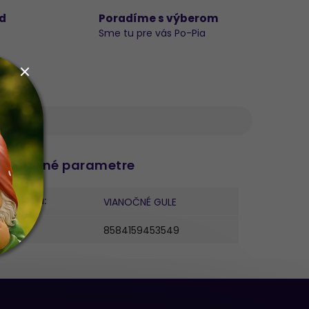
d
Poradíme s výberom
Sme tu pre vás Po-Pia
datočné parametre
ategória
:
VIANOČNÉ GULE
AN
:
8584159453549