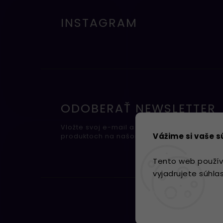
INSTAGRAM
ODOBERAŤ NEWSLETTER
Vložte svoj e-mail a my Vám budeme zasiel
Vážime si vaše 
produktoch na našom e-shope.
Tento web použív
vyjadrujete súhla
Nastavenie