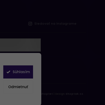
Sledovať na Instagrame
te s
obných údajov
Súhlasím
Odmietnuť
práva vyhradené.
Vytvořil
Shoptet
| Design
Shoptak.cz.