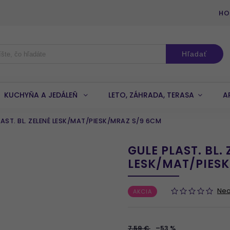
HO
Hľadať
KUCHYŇA A JEDÁLEŇ
LETO, ZÁHRADA, TERASA
A
LAST. BL. ZELENÉ LESK/MAT/PIESK/MRAZ S/9 6CM
GULE PLAST. BL.
LESK/MAT/PIES
Ne
AKCIA
7,59 €
–53 %