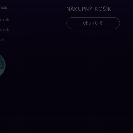
 nás
NÁKUPNÝ KOŠÍK
orsk
0
ks /
0 €
orsk
or