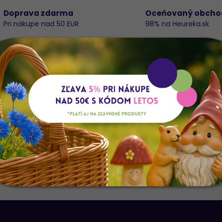
Doprava zdarma
Oceňovaný obcho
Pri nákupe nad 50 EUR
98% na Heureka.sk
a
Do
K
E