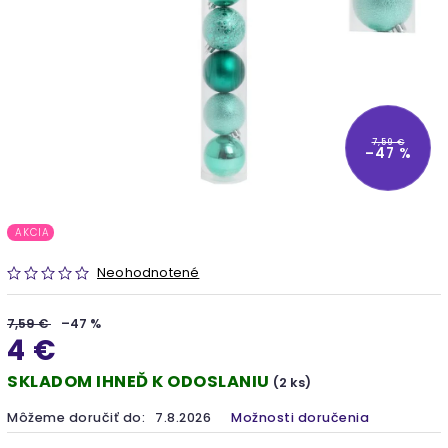
7,59 €
–47 %
AKCIA
Neohodnotené
7,59 €
–47 %
4 €
SKLADOM IHNEĎ K ODOSLANIU
(2 ks)
Môžeme doručiť do:
7.8.2026
Možnosti doručenia