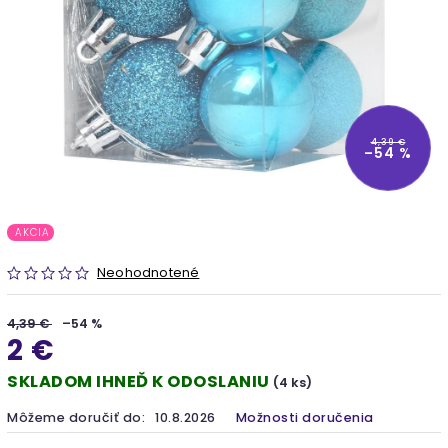
4,39 €
–54 %
AKCIA
Neohodnotené
4,39 €
–54 %
2 €
SKLADOM IHNEĎ K ODOSLANIU
(4 ks)
Môžeme doručiť do:
10.8.2026
Možnosti doručenia